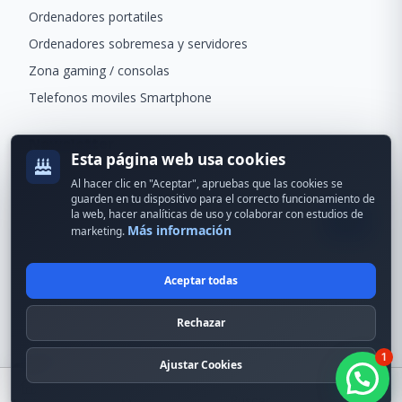
Ordenadores portatiles
Ordenadores sobremesa y servidores
Zona gaming / consolas
Telefonos moviles Smartphone
Newsletter
Esta página web usa cookies
Recibe ofertas exclusivas y novedades.
Al hacer clic en "Aceptar", apruebas que las cookies se
guarden en tu dispositivo para el correcto funcionamiento de
la web, hacer analíticas de uso y colaborar con estudios de
Más información
marketing.
Aceptar todas
© 2024 Erson Tecnología. Todos los derechos reservados.
Rechazar
Política de cookies
Política de privacidad
1
Formas de pago
Condiciones Generales
Ajustar Cookies
Buscar