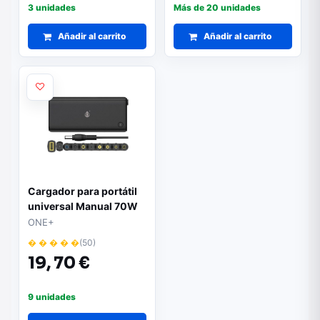
3 unidades
Más de 20 unidades
Añadir al carrito
Añadir al carrito
Cargador para portátil
universal Manual 70W
AT966 / 10 conectores /
ONE+
2.2m / 4a Max / One+
� � � � �
(50)
19,
70 €
9 unidades