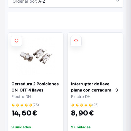
Ordenar por:
A-Z
Cerradura 2 Posiciones
Interruptor de llave
ON-OFF 4 llaves
plana con cerradura - 3
posiciones OFF-ON-ON
Electro DH
Electro DH
| 1A 250V | Incluye 4
� � � � �
(75)
� � � � �
(25)
llaves | Para control de
14,
60 €
8,
90 €
acceso eléctrico
9 unidades
2 unidades