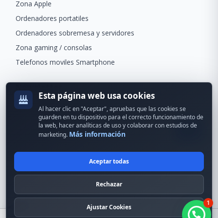
Zona Apple
Ordenadores portatiles
Ordenadores sobremesa y servidores
Zona gaming / consolas
Telefonos moviles Smartphone
Newsletter
Esta página web usa cookies
Recibe ofertas exclusivas y novedades.
Al hacer clic en "Aceptar", apruebas que las cookies se
guarden en tu dispositivo para el correcto funcionamiento de
la web, hacer analíticas de uso y colaborar con estudios de
Más información
marketing.
Aceptar todas
© 2024 Erson Tecnología. Todos los derechos reservados.
Rechazar
Política de cookies
Política de privacidad
1
Formas de pago
Condiciones Generales
Ajustar Cookies