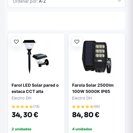
Ordenar por:
A-Z
Farol LED Solar pared o
Farola Solar 2500lm
estaca CCT alta
100W 5000K IP65
Luminosidad
Electro DH
Electro DH
� � � � �
(78)
� � � � �
(95)
34,
30 €
84,
80 €
2 unidades
4 unidades