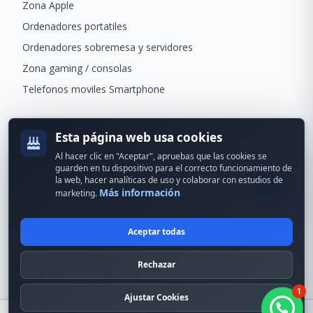
Zona Apple
Ordenadores portatiles
Ordenadores sobremesa y servidores
Zona gaming / consolas
Telefonos moviles Smartphone
Newsletter
Esta página web usa cookies
Recibe ofertas exclusivas y novedades.
Al hacer clic en "Aceptar", apruebas que las cookies se
guarden en tu dispositivo para el correcto funcionamiento de
la web, hacer analíticas de uso y colaborar con estudios de
Más información
marketing.
Aceptar todas
© 2024 Erson Tecnología. Todos los derechos reservados.
Rechazar
Política de cookies
Política de privacidad
1
Formas de pago
Condiciones Generales
Ajustar Cookies