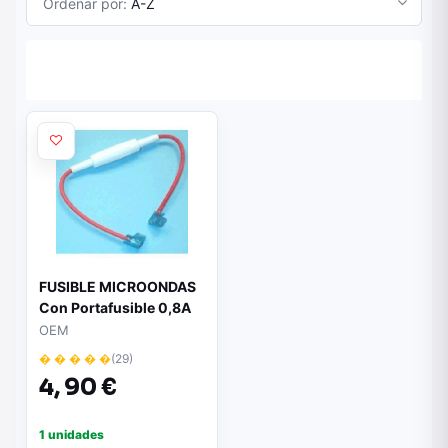
Ordenar por:
A-Z
FUSIBLE MICROONDAS
Con Portafusible 0,8A
5KV.
OEM
� � � � �
(29)
4,
90 €
1 unidades