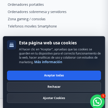
Ordenadores portatiles
Ordenadores sobremesa y servidores
Zona gaming / consolas
Telefonos moviles Smartphone
Newsletter
Esta página web usa cookies
Recibe ofertas exclusivas y novedades.
Al hacer clic en "Aceptar", apruebas que las cookies se
guarden en tu dispositivo para el correcto funcionamiento de
la web, hacer analíticas de uso y colaborar con estudios de
Más información
marketing.
Aceptar todas
© 2024 Erson Tecnología. Todos los derechos reservados.
Rechazar
Política de cookies
Política de privacidad
1
Formas de pago
Condiciones Generales
Ajustar Cookies
Buscar