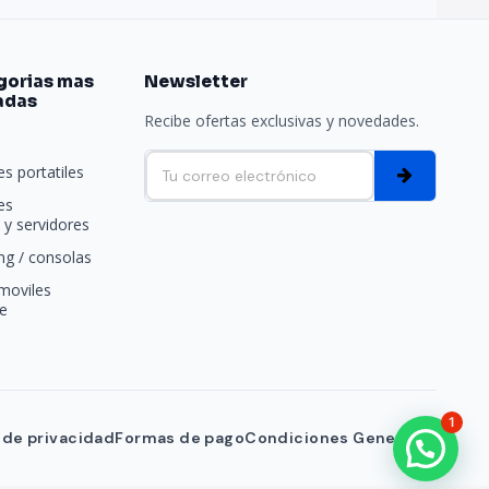
gorias mas
Newsletter
adas
Recibe ofertas exclusivas y novedades.
e
s portatiles
es
y servidores
g / consolas
moviles
e
1
a de privacidad
Formas de pago
Condiciones Generales
¡Hola! ¿en qué puedo ayudarte?