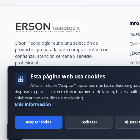
Inf
Nues
Erson Tecnología reúne una selección de
Quié
productos preparada para comprar online con
¿Don
confianza, atención cercana y servicio
Form
profesional.
Trans
Esta página web usa cookies
Nues
Al hacer clic en "Aceptar", apruebas que las cookies se gua
Cont
dispositivo para el correcto funcionamiento de la web, hacer analíti
colaborar con estudios de marketing.
Más información
Aceptar todas
Rechazar
Ajustar 
© 2024 Erson Tecnología. Todos los derechos reservados.