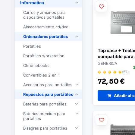
Informatica
Carros y armarios para
dispositivos portátiles
Almacenamiento cd/dvd
Ordenadores portatiles
Portatiles
Top case + Tecl
Portátiles workstation
compatible para 
14-BA Plata 928
GENERICA
Chromebooks
� � � � �
(57)
Convertibles 2 en 1
72,
50 €
Accesorios para portatiles
Repuestos para portátiles
Añadir al c
Baterías para portátiles
Baterías premium para
portatiles
Bisagras para portatiles