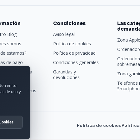
ormación
Condiciones
Las cate
demand
tro Blog
Aviso legal
Zona Appl
nes somos
Política de cookies
Ordenadore
de estamos?
Política de privacidad
Ordenador
as de pago
Condiciones generales
sobremesa 
porte y entrega
Garantías y
Zona gamin
devoluciones
tras marcas
Telefonos 
rden en tu
Smartphon
acta con nosotros
cas de uso y
Cookies
Política de cookies
Polític