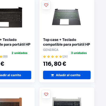
 + Teclado
Top case + Teclado
e para portátil HP
compatible para portátil HP
gro L72598-071
15-EC Negro teclas en
GENERICA
2 unidades
3 unidades
verde L72598-071
 �
(88)
� � � � �
(24)
 €
116,
80 €
adir al carrito
Añadir al carrito