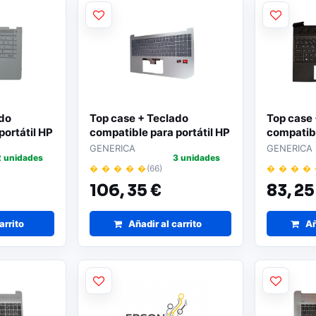
ado
Top case + Teclado
Top case
portátil HP
compatible para portátil HP
compatibl
708-071
15 N36752-071 / Plata
15-EC Ne
GENERICA
GENERICA
2 unidades
3 unidades
� � � � �
(66)
� � � �
106,
35 €
83,
25
arrito
Añadir al carrito
Añ