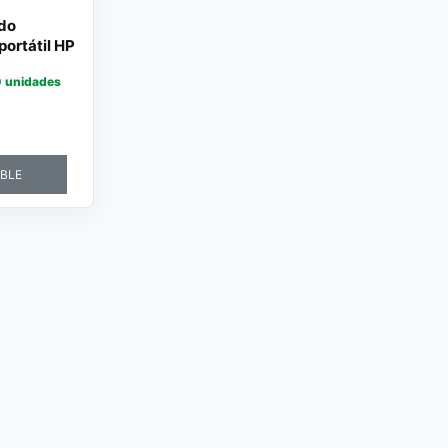
ado
portátil HP
71 /
 unidades
IBLE