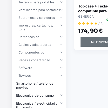
Teclados para portatiles
Top case + Tecl
Ventiladores para portatiles
compatible para 
15-EC / L72599-0
GENERICA
Sobremesa y servidores
0
Negro
� � � � �
(44)
Impresoras, cartuchos,
toner...
174,
90 €
Perifericos pc
NO DISPON
Cables y adaptadores
Componentes pc
Redes / conectividad
Software
Tpv-pos
Smartphone / telefonos
moviles
Electronica de consumo
Electrónica / electricidad /
iluminación