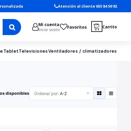
rsonalizada
Atención al cliente 655 84 59 92
Mi cuenta
Carrito
Favoritos
Iniciar sesión
le
Tablet
Televisiones
Ventiladores / climatizadores
os disponibles
Ordenar por:
A-Z