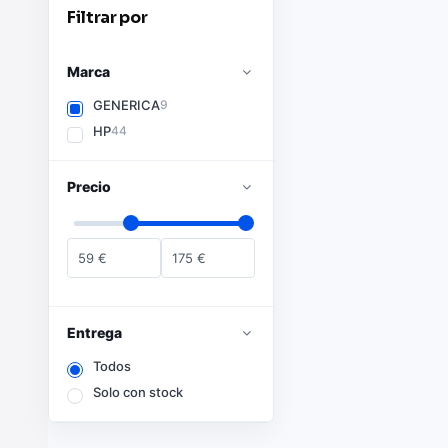
Filtrar por
Marca
GENERICA
9
HP
44
Precio
59
€
175
€
Entrega
Todos
Solo con stock