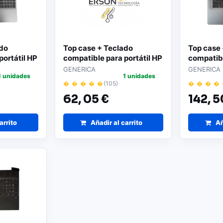
ado
Top case + Teclado
Top case 
portátil HP
compatible para portátil HP
compatibl
440 G5 / L01055-001
470 G7 Gr
GENERICA
GENERICA
1 unidades
1 unidades
� � � � �
(105)
� � � �
62,
05 €
142,
5
arrito
Añadir al carrito
Añ