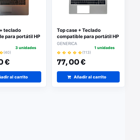
+ teclado
Top case + Teclado
e para portátil HP
compatible para portátil HP
is Retroiluminado
ProBook 450 G8
GENERICA
3 unidades
1 unidades
 �
(40)
� � � � �
(113)
0 €
77,
00 €
adir al carrito
Añadir al carrito