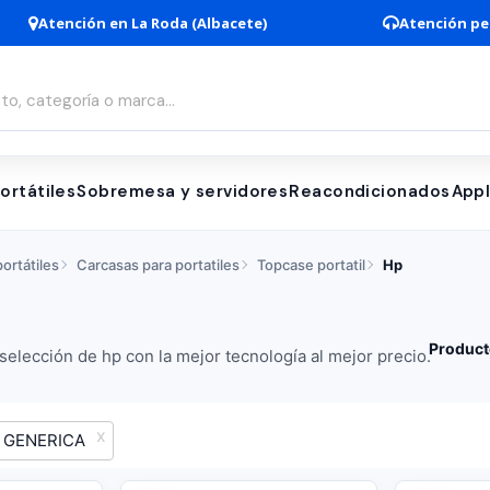
Atención en La Roda (Albacete)
Atención pe
ortátiles
Sobremesa y servidores
Reacondicionados
App
ortátiles
Carcasas para portatiles
Topcase portatil
Hp
Product
elección de hp con la mejor tecnología al mejor precio.
GENERICA