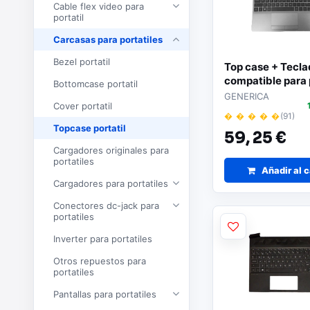
Cable flex video para
portatil
Carcasas para portatiles
Bezel portatil
Top case + Tecl
compatible para 
Bottomcase portatil
250 G8
GENERICA
Cover portatil
� � � � �
(91)
Topcase portatil
59,
25 €
Cargadores originales para
portatiles
Añadir al c
Cargadores para portatiles
Conectores dc-jack para
portatiles
Inverter para portatiles
Otros repuestos para
portatiles
Pantallas para portatiles