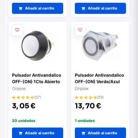
Añadir al carrito
Añadir al carrito
Pulsador Antivandalico
Pulsador Antivandalico
OFF-(ON) 1Cto Abierto
OFF-(ON) Verde/Azul
2A/36Vdc IP65
24Vdc 2A IP65
Onpow
Onpow
� � � � �
(57)
� � � � �
(59)
3,
05 €
13,
70 €
20 unidades
1 unidades
Añadir al carrito
Añadir al carrito