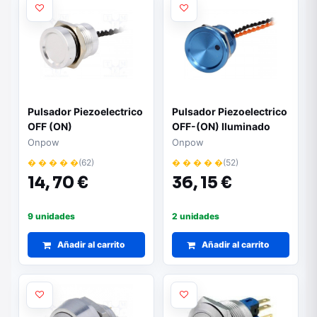
Pulsador Piezoelectrico
Pulsador Piezoelectrico
OFF (ON)
OFF-(ON) Iluminado
0,2A/24Vac/dc IP68
Naranja
Onpow
Onpow
� � � � �
(62)
� � � � �
(52)
14,
70 €
36,
15 €
9 unidades
2 unidades
Añadir al carrito
Añadir al carrito