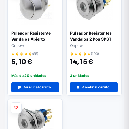
Pulsador Resistente
Pulsador Resistentes
Vandalos Abierto
Vandalos 2 Pos SPST-
Reposo IP65 OFF-(ON)
NO + SPST-NC
Onpow
Onpow
Iluminacion Amarillo
� � � � �
(85)
� � � � �
(109)
5,
10 €
14,
15 €
Más de 20 unidades
3 unidades
Añadir al carrito
Añadir al carrito