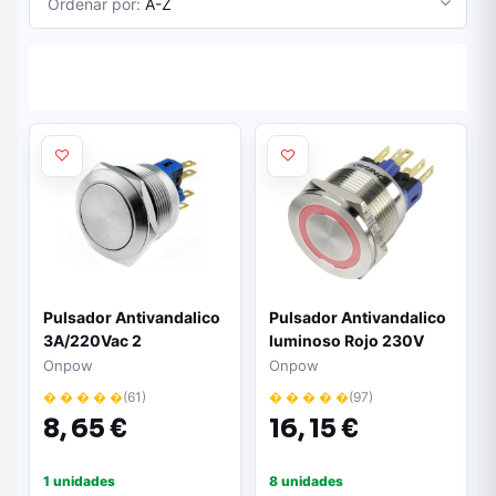
Ordenar por:
A-Z
Pulsador Antivandalico
Pulsador Antivandalico
3A/220Vac 2
luminoso Rojo 230V
posiciones IP65 ON-
Onpow
Onpow
(ON)
� � � � �
(61)
� � � � �
(97)
8,
65 €
16,
15 €
1 unidades
8 unidades