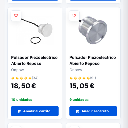
Pulsador Piezoelectrico
Pulsador Piezoelectrico
Abierto Reposo
Abierto Reposo
0,2A/24V CA/CD OFF-
0,2A/24V CA/CD OFF-
Onpow
Onpow
(ON)
(ON)
� � � � �
(34)
� � � � �
(91)
18,
50 €
15,
05 €
10 unidades
9 unidades
Añadir al carrito
Añadir al carrito