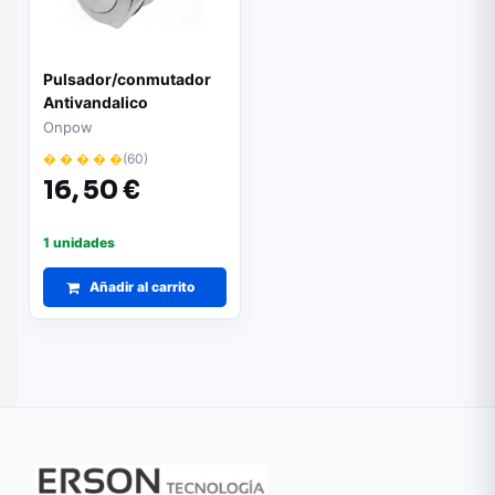
Pulsador/conmutador
Antivandalico
Luminosidad Azul
Onpow
12Vdc/ac 3/220Vac ON-
� � � � �
(60)
(ON)
16,
50 €
1 unidades
Añadir al carrito