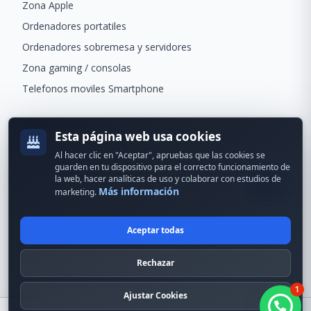
Zona Apple
Ordenadores portatiles
Ordenadores sobremesa y servidores
Zona gaming / consolas
Telefonos moviles Smartphone
Newsletter
Esta página web usa cookies
Recibe ofertas exclusivas y novedades.
Al hacer clic en "Aceptar", apruebas que las cookies se
guarden en tu dispositivo para el correcto funcionamiento de
la web, hacer analíticas de uso y colaborar con estudios de
Más información
marketing.
Aceptar todas
© 2024 Erson Tecnología. Todos los derechos reservados.
Rechazar
Política de cookies
Política de privacidad
1
Formas de pago
Condiciones Generales
Ajustar Cookies