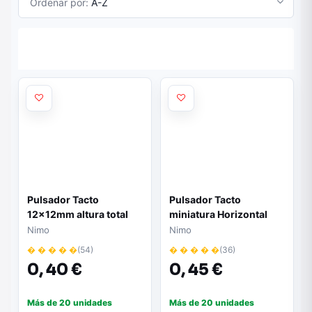
Ordenar por:
A-Z
Pulsador Tacto
Pulsador Tacto
12x12mm altura total
miniatura Horizontal
7,5mm
Nimo
Nimo
� � � � �
(54)
� � � � �
(36)
0,
40 €
0,
45 €
Más de 20 unidades
Más de 20 unidades