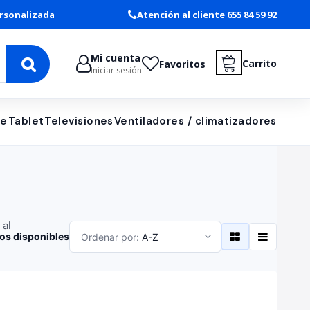
rsonalizada
Atención al cliente 655 84 59 92
Mi cuenta
Carrito
Favoritos
Iniciar sesión
le
Tablet
Televisiones
Ventiladores / climatizadores
 al
os disponibles
Ordenar por:
A-Z