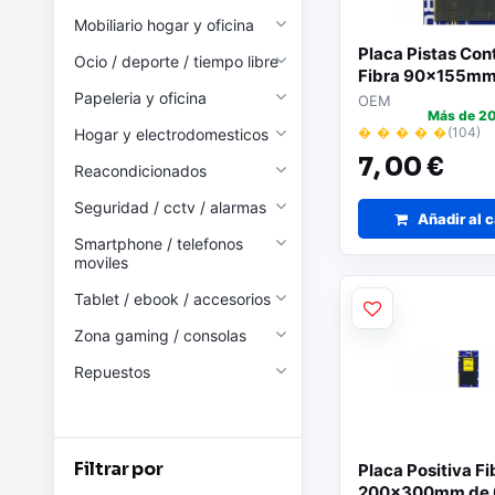
Mobiliario hogar y oficina
Placa Pistas Con
Ocio / deporte / tiempo libre
Fibra 90x155mm
Papeleria y oficina
OEM
Más de 20
� � � � �
(104)
Hogar y electrodomesticos
7,
00 €
Reacondicionados
Seguridad / cctv / alarmas
Añadir al c
Smartphone / telefonos
moviles
Tablet / ebook / accesorios
Zona gaming / consolas
Repuestos
Filtrar por
Placa Positiva Fi
200x300mm de