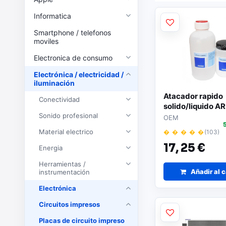
Informatica
Smartphone / telefonos
moviles
Electronica de consumo
Electrónica / electricidad /
iluminación
Atacador rapido
Conectividad
solido/liquido A
Sonido profesional
2 Botes)
OEM
Material electrico
� � � � �
(103)
17,
25 €
Energia
Herramientas /
Añadir al c
instrumentación
Electrónica
Circuitos impresos
Placas de circuito impreso