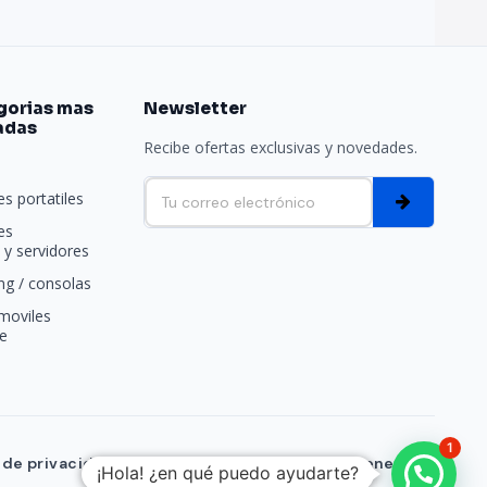
gorias mas
Newsletter
adas
Recibe ofertas exclusivas y novedades.
e
s portatiles
es
y servidores
g / consolas
moviles
e
1
a de privacidad
Formas de pago
Condiciones Generales
¡Hola! ¿en qué puedo ayudarte?