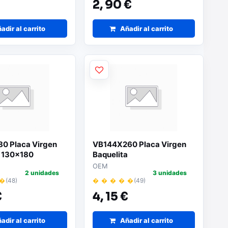
2,
90 €
adir al carrito
Añadir al carrito
0 Placa Virgen
VB144X260 Placa Virgen
a 130x180
Baquelita
OEM
2 unidades
3 unidades
 �
(48)
� � � � �
(49)
€
4,
15 €
adir al carrito
Añadir al carrito