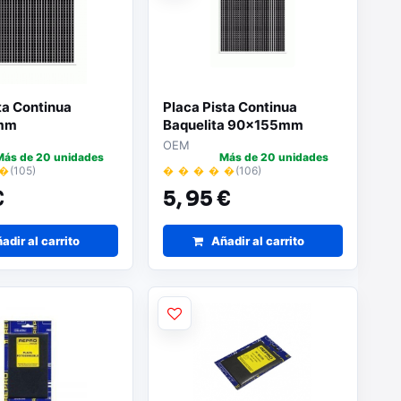
ta Continua
Placa Pista Continua
mm
Baquelita 90x155mm
OEM
Más de 20 unidades
Más de 20 unidades
 �
(105)
� � � � �
(106)
€
5,
95 €
adir al carrito
Añadir al carrito