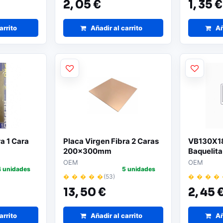
2,
05 €
1,
35 €
arrito
Añadir al carrito
Añ
a 1 Cara
Placa Virgen Fibra 2 Caras
VB130X18
200x300mm
Baquelit
OEM
OEM
4 unidades
5 unidades
� � � � �
(53)
� � � �
13,
50 €
2,
45 
arrito
Añadir al carrito
Añ