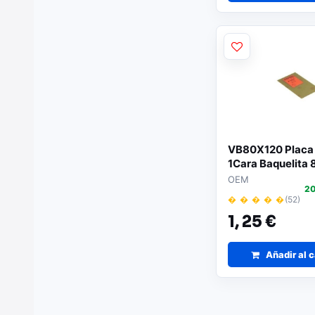
VB80X120 Placa 
1Cara Baquelit
OEM
20
� � � � �
(52)
1,
25 €
Añadir al c