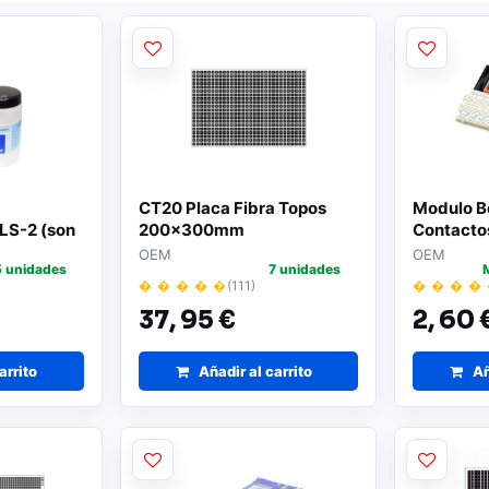
CT20 Placa Fibra Topos
Modulo B
RLS-2 (son
200x300mm
Contacto
215x85
OEM
OEM
5 unidades
7 unidades
� � � � �
(111)
� � � �
37,
95 €
2,
60 
arrito
Añadir al carrito
Añ