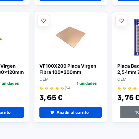
Virgen
VF100X200 Placa Virgen
Placa Baq
a 80x120mm
Fibra 100x200mm
2,54mm
OEM
OEM
 unidades
1 unidades
� � � � �
(54)
� � � �
3,
65 €
3,
75 
arrito
Añadir al carrito
NO