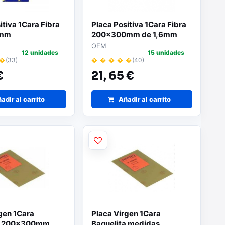
itiva 1Cara Fibra
Placa Positiva 1Cara Fibra
0mm
200x300mm de 1,6mm
OEM
12 unidades
15 unidades
 �
(33)
� � � � �
(40)
€
21,
65 €
adir al carrito
Añadir al carrito
gen 1Cara
Placa Virgen 1Cara
ta 200x300mm
Baquelita medidas