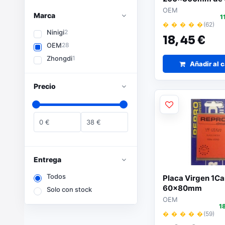
OEM
Marca
1
� � � � �
(62)
Ninigi
2
18,
45 €
OEM
28
Zhongdi
1
Añadir al c
Precio
0
€
38
€
Entrega
Todos
Placa Virgen 1Ca
60x80mm
Solo con stock
OEM
1
� � � � �
(59)