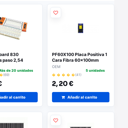
oard 830
PF60X100 Placa Positiva 1
s paso 2,54
Cara Fibra 60x100mm
mm
OEM
Más de 20 unidades
5 unidades
 �
(69)
� � � � �
(41)
€
2,
20 €
adir al carrito
Añadir al carrito