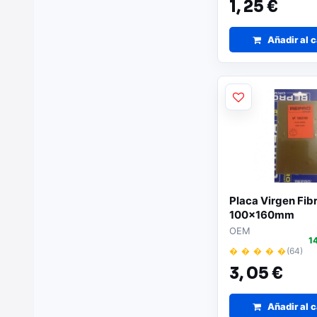
1,
25 €
Añadir al c
Placa Virgen Fibr
100x160mm
OEM
1
� � � � �
(64)
3,
05 €
Añadir al c