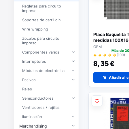
Regletas para circuito
impreso
Soportes de carril din
Wire wrapping
Placa Baquelita 
Zocalos para circuito
medidas 100X1
impreso
OEM
Más de 20
Componentes varios
� � � � �
(109)
Interruptores
8,
35 €
Módulos de electrónica
Añadir al c
Pasivos
Reles
Semiconductores
Ventiladores / rejillas
Iluminación
Merchandising