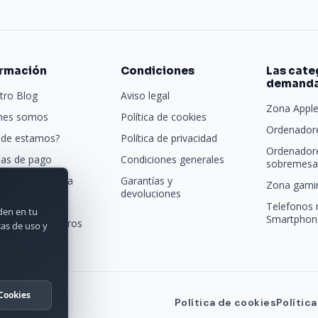
ormación
Condiciones
Las cate
demand
tro Blog
Aviso legal
Zona Appl
nes somos
Política de cookies
Ordenadore
de estamos?
Política de privacidad
Ordenador
as de pago
Condiciones generales
sobremesa 
porte y entrega
Garantías y
Zona gamin
devoluciones
tras marcas
Telefonos 
rden en tu
Smartphon
acta con nosotros
cas de uso y
Cookies
Política de cookies
Polític