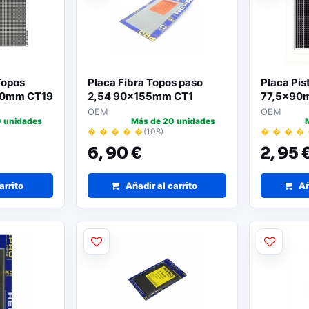
Topos
Placa Fibra Topos paso
Placa Pis
60mm CT19
2,54 90x155mm CT1
77,5x90
OEM
OEM
 unidades
Más de 20 unidades
� � � � �
(108)
� � � �
6,
90 €
2,
95 
arrito
Añadir al carrito
Añ