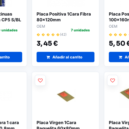
tinuas
Placa Positiva 1Cara Fibra
Placa Pos
 CP5 S/BL
80x120mm
100x16
OEM
OEM
 unidades
7 unidades
� � � � �
(42)
� � � �
3,
45 €
5,
50 
arrito
Añadir al carrito
Añ
bra 1 cara
Placa Virgen 1Cara
Placa Vir
 0,8mm
Baquelita 60x80mm
Baqueli