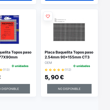
uelita Topos paso
Placa Baquelita Topos paso
 77X90mm
2.54mm 90x155mm CT3
OEM
0 unidades
0 unidades
 �
(113)
� � � � �
(112)
€
5,
90 €
 DISPONIBLE
NO DISPONIBLE