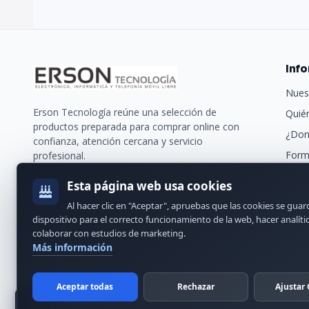
Inf
Nues
Erson Tecnología reúne una selección de
Quié
productos preparada para comprar online con
¿Don
confianza, atención cercana y servicio
Form
profesional.
Trans
Esta página web usa cookies
Nues
Al hacer clic en "Aceptar", apruebas que las cookies se gua
Cont
dispositivo para el correcto funcionamiento de la web, hacer analíti
colaborar con estudios de marketing.
Más información
Aceptar todas
Rechazar
Ajustar 
© 2024 Erson Tecnología. Todos los derechos reservados.