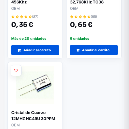
456Khz
32,768KHz TC38
3,1x8mm
OEM
OEM
� � � � �
(87)
� � � � �
(65)
0,
35 €
0,
65 €
Más de 20 unidades
9 unidades
Añadir al carrito
Añadir al carrito
Cristal de Cuarzo
12MHZ HC49U 30PPM
OEM