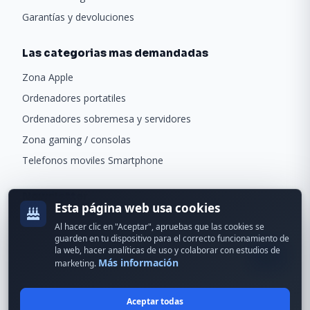
Garantías y devoluciones
Las categorias mas demandadas
Zona Apple
Ordenadores portatiles
Ordenadores sobremesa y servidores
Zona gaming / consolas
Telefonos moviles Smartphone
Newsletter
Esta página web usa cookies
Recibe ofertas exclusivas y novedades.
Al hacer clic en "Aceptar", apruebas que las cookies se
guarden en tu dispositivo para el correcto funcionamiento de
la web, hacer analíticas de uso y colaborar con estudios de
Más información
marketing.
Aceptar todas