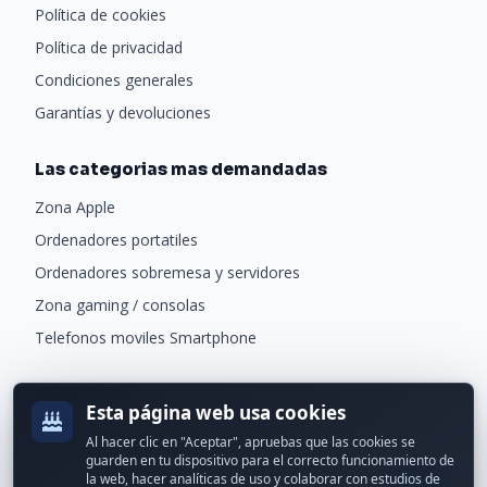
Política de cookies
Política de privacidad
Condiciones generales
Garantías y devoluciones
Las categorias mas demandadas
Zona Apple
Ordenadores portatiles
Ordenadores sobremesa y servidores
Zona gaming / consolas
Telefonos moviles Smartphone
Newsletter
Esta página web usa cookies
Recibe ofertas exclusivas y novedades.
Al hacer clic en "Aceptar", apruebas que las cookies se
guarden en tu dispositivo para el correcto funcionamiento de
la web, hacer analíticas de uso y colaborar con estudios de