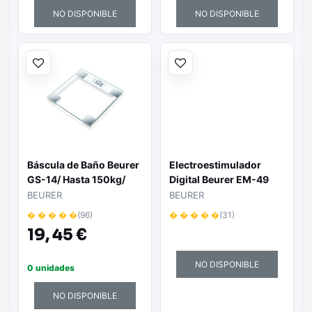
NO DISPONIBLE
NO DISPONIBLE
Báscula de Baño Beurer
Electroestimulador
GS-14/ Hasta 150kg/
Digital Beurer EM-49
Vidrio
BEURER
BEURER
� � � � �
(96)
� � � � �
(31)
19,
45 €
NO DISPONIBLE
0 unidades
NO DISPONIBLE