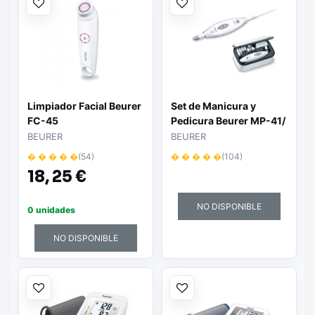
Limpiador Facial Beurer
Set de Manicura y
FC-45
Pedicura Beurer MP-41/
7 Accesorios
BEURER
BEURER
� � � � �
(54)
� � � � �
(104)
18,
25 €
NO DISPONIBLE
0 unidades
NO DISPONIBLE