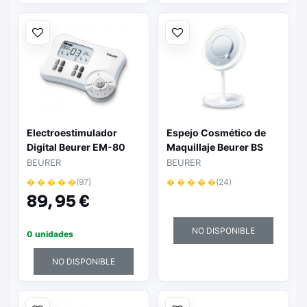
Electroestimulador
Espejo Cosmético de
Digital Beurer EM-80
Maquillaje Beurer BS
45/ Telescópico/
BEURER
BEURER
Ø17.5cm
� � � � �
(97)
� � � � �
(24)
89,
95 €
NO DISPONIBLE
0 unidades
NO DISPONIBLE