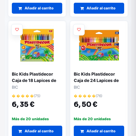
Añadir al carrito
Añadir al carrito
Bic Kids Plastidecor
Bic Kids Plastidecor
Caja de 18 Lapices de
Caja de 24 Lapices de
Cera - Extraresistentes
Cera - Extraresistentes
BIC
BIC
- Facil de Sacar Punta -
- Facil de Sacar Punta -
� � � � �
(75)
� � � � �
(76)
No Mancha
No Mancha
6,
35 €
6,
50 €
Más de 20 unidades
Más de 20 unidades
Añadir al carrito
Añadir al carrito