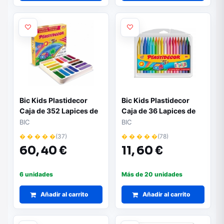
Bic Kids Plastidecor
Bic Kids Plastidecor
Caja de 352 Lapices de
Caja de 36 Lapices de
Cera - Extraresistentes
Cera - Extraresistentes
BIC
BIC
- Facil de Sacar Punta -
- Facil de Sacar Punta -
� � � � �
(37)
� � � � �
(78)
No Mancha
No Mancha
60,
40 €
11,
60 €
6 unidades
Más de 20 unidades
Añadir al carrito
Añadir al carrito