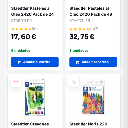
Staedtler Pasteles al
Staedtler Pasteles al
Oleo 2420 Pack de 24
Oleo 2420 Pack de 48
Ceras Blandas -
Ceras Blandas -
STAEDTLER
STAEDTLER
Resistencia a la Rotura -
Resistencia a la Rotura -
� � � � �
(81)
� � � � �
(107)
Extremadamente
Extremadamente
17,
60 €
32,
75 €
Brillantes - Colores
Brillantes - Colores
Surtidos
Surtidos
9 unidades
3 unidades
Añadir al carrito
Añadir al carrito
Staedtler Crayones
Staedtler Noris 220