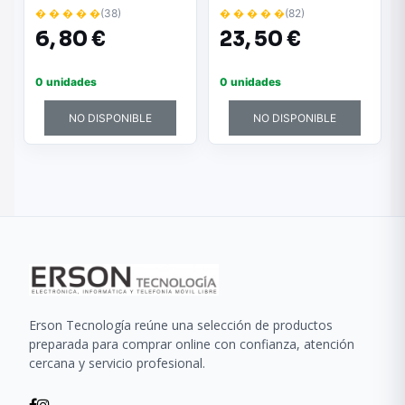
Resistencia a la Rotura -
Resistencia a la Rotura -
� � � � �
(38)
� � � � �
(82)
Extremadamente
Extremadamente
6,
80 €
23,
50 €
Brillantes - Colores
Brillantes - Colores
Surtidos
Surtidos
0 unidades
0 unidades
NO DISPONIBLE
NO DISPONIBLE
Erson Tecnología reúne una selección de productos
preparada para comprar online con confianza, atención
cercana y servicio profesional.