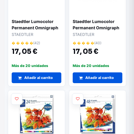
Staedtler Lumocolor
Staedtler Lumocolor
Permanent Omnigraph
Permanent Omnigraph
236 Cera Permanente
236 Cera Permanente
STAEDTLER
STAEDTLER
Hexagonal - Resistente
Hexagonal - Resistente
� � � � �
(42)
� � � � �
(40)
al Agua - Diametro
al Agua - Diametro
17,
05 €
17,
05 €
12mm Aprox - Color
12mm Aprox - Color
Negro
Rojo
Más de 20 unidades
Más de 20 unidades
Añadir al carrito
Añadir al carrito