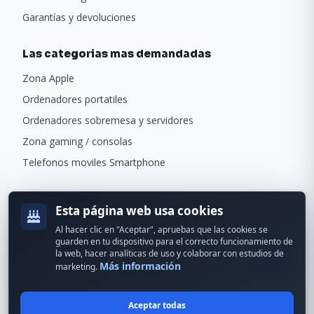
Garantías y devoluciones
Las categorias mas demandadas
Zona Apple
Ordenadores portatiles
Ordenadores sobremesa y servidores
Zona gaming / consolas
Telefonos moviles Smartphone
Newsletter
Esta página web usa cookies
Recibe ofertas exclusivas y novedades.
Al hacer clic en "Aceptar", apruebas que las cookies se
guarden en tu dispositivo para el correcto funcionamiento de
la web, hacer analíticas de uso y colaborar con estudios de
Más información
marketing.
Aceptar todas