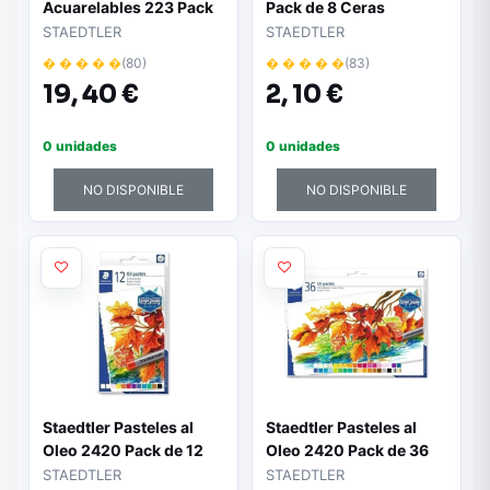
Acuarelables 223 Pack
Pack de 8 Ceras
de 24 Lapices de Cera -
Redondas - Diametro
STAEDTLER
STAEDTLER
Facil de Mezclar -
8mm - Resistencia a la
� � � � �
(80)
� � � � �
(83)
Extremadamente
Rotura - Colores
19,
40 €
2,
10 €
Opacos - Colores
Surtidos
Surtidos
0 unidades
0 unidades
NO DISPONIBLE
NO DISPONIBLE
Staedtler Pasteles al
Staedtler Pasteles al
Oleo 2420 Pack de 12
Oleo 2420 Pack de 36
Ceras Blandas -
Ceras Blandas -
STAEDTLER
STAEDTLER