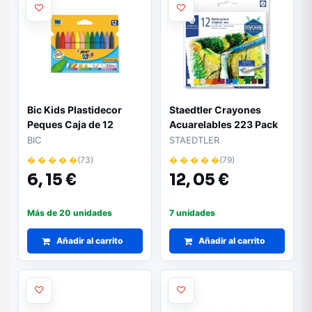
Bic Kids Plastidecor
Staedtler Crayones
Peques Caja de 12
Acuarelables 223 Pack
Lapices de Cera
de 12 Lapices de Cera -
BIC
STAEDTLER
Triangulares - Ideal
Facil de Mezclar -
� � � � �
(73)
� � � � �
(79)
Niños Pequeños -
Extremadamente
6,
15 €
12,
05 €
Textura blanda - No
Opacos - Colores
Mancha
Surtidos
Más de 20 unidades
7 unidades
Añadir al carrito
Añadir al carrito