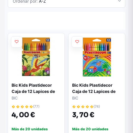
Ordenar por:
A-Z
Bic Kids Plastidecor
Bic Kids Plastidecor
Caja de 12 Lapices de
Caja de 12 Lapices de
Cera - Colores Exoticos
Cera - Extraresistentes
BIC
BIC
- Extraresistentes -
- Facil de Sacar Punta -
� � � � �
(77)
� � � � �
(74)
Facil de Sacar Punta -
No Mancha
4,
00 €
3,
70 €
No Mancha
Más de 20 unidades
Más de 20 unidades