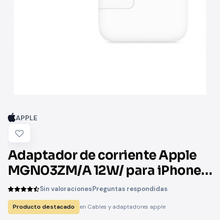
APPLE
Adaptador de corriente Apple
MGN03ZM/A 12W/ para iPhone/
iPad/ iPod
Sin valoraciones
Preguntas respondidas
Producto destacado
en Cables y adaptadores apple