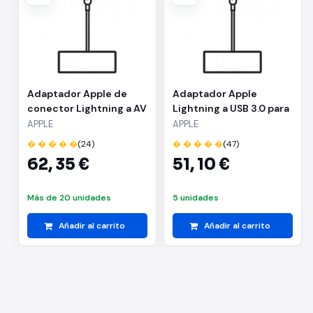
Adaptador Apple de
Adaptador Apple
conector Lightning a AV
Lightning a USB 3.0 para
Digital MW2P3ZM/A
Cámaras
APPLE
APPLE
� � � � �
(24)
� � � � �
(47)
62,
35 €
51,
10 €
Más de 20 unidades
5 unidades
Añadir al carrito
Añadir al carrito