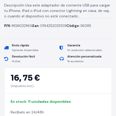
Descripción Usa este adaptador de corriente USB para cargar
tu iPhone, iPad o iPod con conector Lightning en casa, de viaje
o cuando el dispositivo no esté conectado...
P/N:
MGN03ZM/A
Ean:
0194252025109
Código:
36085
Envío rápido
Garantía
Opciones disponibles
En productos seleccionados
Devolución fácil
Atención personalizada
14 días
Te ayudamos
16,
75 €
(Impuesto incl.)
En stock: 11 unidades disponibles
Recíbelo en 24/48h