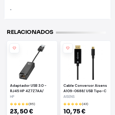
"
RELACIONADOS
Adaptador USB 3.0 -
Cable Conversor Aisens
RJ45 HP 4Z7Z7AA/
A109-0688/ USB Tipo-C
1000Mbps
Macho - DisplayPort
HP
AISENS
Macho/ 0.8m/ Negro
� � � � �
(85)
� � � � �
(43)
23,
50 €
10,
75 €