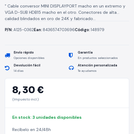
" Cable conversor MINI DISPLAYPORT macho en un extremo y
VGA D-SUB HDB15 macho en el otro. Conectores de alta
calidad blindados en oro de 24K y fabricado...
P/N:
A125-0362
Ean:
8436574703696
Código:
148979
Envío rápido
Garantía
Opciones disponibles
En productos seleccionados
Devolución fácil
Atención personalizada
14 días
Te ayudamos
8,
30 €
(Impuesto incl.)
En stock: 3 unidades disponibles
Recíbelo en 24/48h