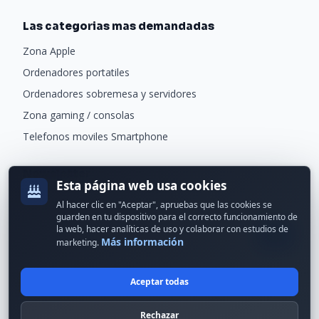
Las categorias mas demandadas
Zona Apple
Ordenadores portatiles
Ordenadores sobremesa y servidores
Zona gaming / consolas
Telefonos moviles Smartphone
Newsletter
Esta página web usa cookies
Recibe ofertas exclusivas y novedades.
Al hacer clic en "Aceptar", apruebas que las cookies se
guarden en tu dispositivo para el correcto funcionamiento de
la web, hacer analíticas de uso y colaborar con estudios de
Más información
marketing.
Aceptar todas
© 2024 Erson Tecnología. Todos los derechos reservados.
Rechazar