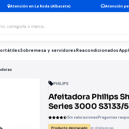
Atención en La Roda (Albacete)
Atención pe
ortátiles
Sobremesa y servidores
Reacondicionados
App
adoras
PHILIPS
Afeitadora Philips S
Series 3000 S3133/5
Batería
Sin valoraciones
Preguntas resp
Producto destacado
en Afeitadoras