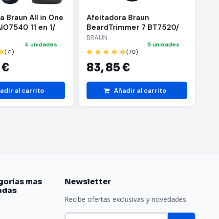
a Braun All in One
Afeitadora Braun
Af
AIO7540 11 en 1/
BeardTrimmer 7 BT7520/
Be
ía/ 11 Accesorios
con Batería/ 6 Accesorios
BT
BRAUN
BR
4 unidades
5 unidades
Ac
�
(71)
� � � � �
(70)
� 
 €
83,
85 €
7
adir al carrito
Añadir al carrito
gorias mas
Newsletter
adas
Recibe ofertas exclusivas y novedades.
e