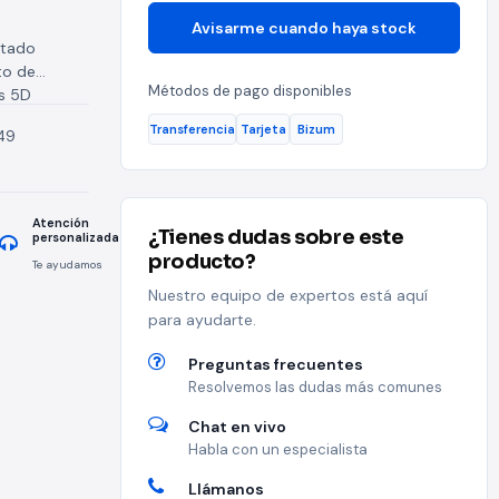
Avisarme cuando haya stock
itado
to de
Métodos de pago disponibles
es 5D
a Fácil de
Transferencia
Tarjeta
Bizum
49
Atención
¿Tienes dudas sobre este
personalizada
producto?
Te ayudamos
Nuestro equipo de expertos está aquí
para ayudarte.
Preguntas frecuentes
Resolvemos las dudas más comunes
Chat en vivo
Habla con un especialista
Llámanos