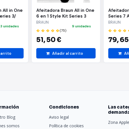
 All in One
Afeitadora Braun All in One
Afeitador
eries 3/
6 en 1 Style Kit Series 3
Series 7 
Accesorios
MGK3410/ con batería/ 6
con bater
BRAUN
BRAUN
3 unidades
9 unidades
Accesorios
� � � � �
(75)
� � � � 
51,
50 €
79,
65
carrito
Añadir al carrito
Añ
ormación
Condiciones
Las cate
demand
tro Blog
Aviso legal
Zona Appl
nes somos
Política de cookies