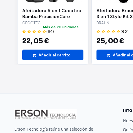
Afeitadora 5 en 1 Cecotec
Afeitadora Braun
Bamba PrecisionCare
3 en 1 Style Kit S
Extreme/ con Batería/ 5
con batería/ 2 
CECOTEC
BRAUN
Más de 20 unidades
Accesorios
� � � � �
(64)
� � � � �
(60)
22,
05 €
25,
00 €
Añadir al carrito
Añadir al 
Inf
Nues
Erson Tecnología reúne una selección de
Quié