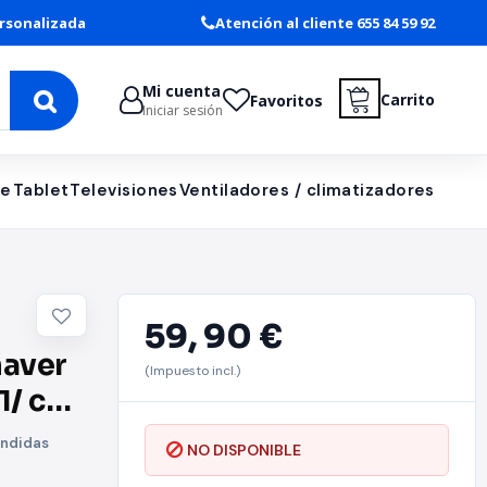
rsonalizada
Atención al cliente 655 84 59 92
Mi cuenta
Carrito
Favoritos
Iniciar sesión
le
Tablet
Televisiones
Ventiladores / climatizadores
59,
90 €
haver
(Impuesto incl.)
1/ con
ondidas
NO DISPONIBLE