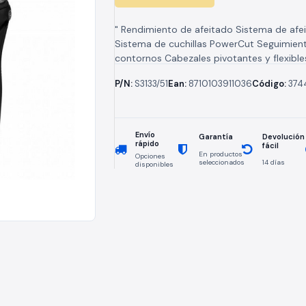
" Rendimiento de afeitado Sistema de afe
Sistema de cuchillas PowerCut Seguimien
contornos Cabezales pivotantes y flexibl
Accesorios Mantenimiento Tapa protector
P/N:
S3133/51
Ean:
8710103911036
Código:
374
usar Pantalla Indicador...
Envío
Devolución
Garantía
rápido
fácil
En productos
Opciones
seleccionados
14 días
disponibles