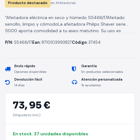
Producto destacado
en Afeitadoras
"Afeitadora eléctrica en seco y húmedo S5466/17Afeitado
sencillo, limpio y cómodoLa afeitadora Philips Shaver serie
5000 aporta comodidad a tu aseo matutino. Su uso es
intuitivo gracias al...
P/N:
S5466/17
Ean:
8710103993827
Código:
37454
Envío rápido
Garantía
Opciones disponibles
En productos seleccionados
Devolución fácil
Atención personalizada
14 días
Te ayudamos
73,
95 €
(Impuesto incl.)
En stock: 37 unidades disponibles