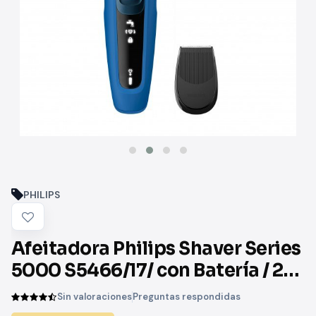
PHILIPS
Afeitadora Philips Shaver Series
5000 S5466/17/ con Batería / 2
Accesorios
Sin valoraciones
Preguntas respondidas