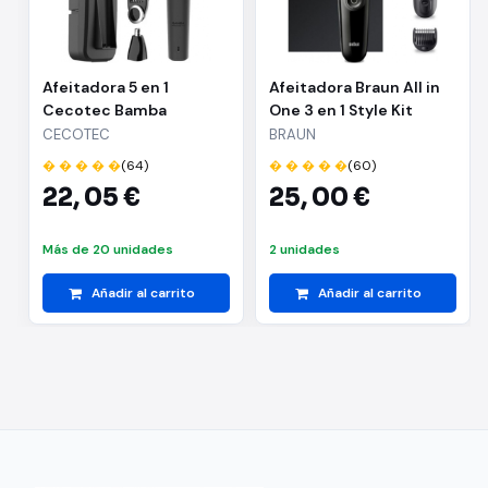
Afeitadora 5 en 1
Afeitadora Braun All in
Cecotec Bamba
One 3 en 1 Style Kit
PrecisionCare Extreme/
Series 3/ con batería/ 2
CECOTEC
BRAUN
con Batería/ 5
Accesorios
� � � � �
(64)
� � � � �
(60)
Accesorios
22,
05 €
25,
00 €
Más de 20 unidades
2 unidades
Añadir al carrito
Añadir al carrito