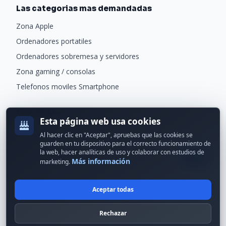
Las categorias mas demandadas
Zona Apple
Ordenadores portatiles
Ordenadores sobremesa y servidores
Zona gaming / consolas
Telefonos moviles Smartphone
Newsletter
Esta página web usa cookies
Recibe ofertas exclusivas y novedades.
Al hacer clic en "Aceptar", apruebas que las cookies se
guarden en tu dispositivo para el correcto funcionamiento de
la web, hacer analíticas de uso y colaborar con estudios de
Más información
marketing.
Aceptar todas
© 2024 Erson Tecnología. Todos los derechos reservados.
Rechazar
Política de cookies
Política de privacidad