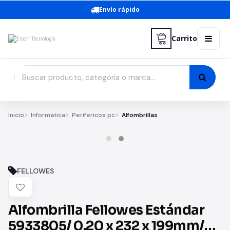
Envío rápido
Carrito
Inicio
Informatica
Perifericos pc
Alfombrillas
FELLOWES
Alfombrilla Fellowes Estándar
5933805/ 0.20 x 232 x 199mm/