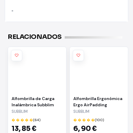
"
RELACIONADOS
Alfombrilla de Carga
Alfombrilla Ergonómica
Inalámbrica Subblim
Ergo AirPadding
10WAL01/ 287 x 197 x
Subblim/
SUBBLIM
SUBBLIM
4mm
� � � � �
(64)
� � � � �
(100)
13,
85 €
6,
90 €