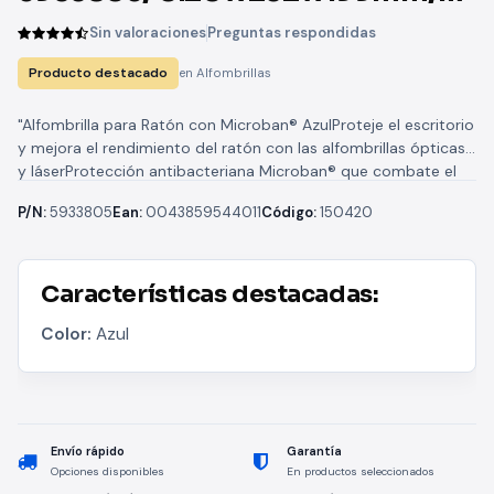
Azul
Sin valoraciones
Preguntas respondidas
Producto destacado
en Alfombrillas
"Alfombrilla para Ratón con Microban® AzulProteje el escritorio
y mejora el rendimiento del ratón con las alfombrillas ópticas
y láserProtección antibacteriana Microban® que combate el
crecimiento de bacterias...
P/N:
5933805
Ean:
0043859544011
Código:
150420
Características destacadas:
Color:
Azul
Envío rápido
Garantía
Opciones disponibles
En productos seleccionados