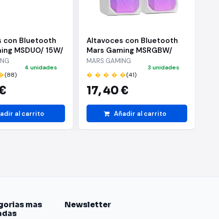
s con Bluetooth
Altavoces con Bluetooth
Al
ing MSDUO/ 15W/
Mars Gaming MSRGBW/
MS
cos
15W/ 2.0/ Blancos
ING
MARS GAMING
MA
4 unidades
3 unidades
�
(88)
� � � � �
(41)
� 
 €
17,
40 €
7
adir al carrito
Añadir al carrito
gorias mas
Newsletter
adas