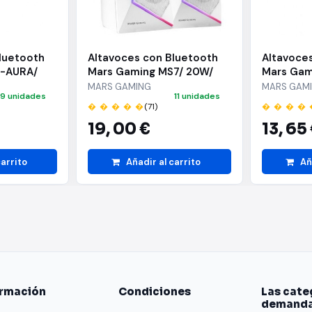
luetooth
Altavoces con Bluetooth
Altavoce
S-AURA/
Mars Gaming MS7/ 20W/
Mars Gam
s
2.0/ Blancos
2.0/ Blan
MARS GAMING
MARS GAM
19 unidades
11 unidades
� � � � �
(71)
� � � � 
19,
00 €
13,
65
carrito
Añadir al carrito
Añ
ormación
Condiciones
Las cate
demand