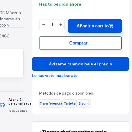
Haz tu pedido ahora
 RGB Máxima
locarse en
cto y
Añadir a carrito
6466
Comprar
Avísame cuando baje el precio
Lo has visto más barato
Métodos de pago disponibles
Atención
Transferencia
Tarjeta
Bizum
personalizada
Te ayudamos