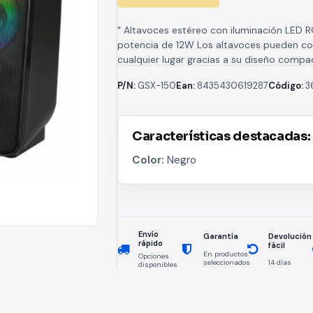
" Altavoces estéreo con iluminación LED
potencia de 12W Los altavoces pueden co
cualquier lugar gracias a su diseño compa
portátil. Son un accesorio...
P/N:
GSX-150
Ean:
8435430619287
Código:
3
Características destacadas:
Color:
Negro
Envío
Devolución
Garantía
rápido
fácil
En productos
Opciones
seleccionados
14 días
disponibles