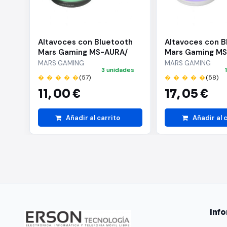
Guía de instalación
Tarjeta de garantía de 2 años
Altavoces con Bluetooth
Altavoces con B
"
Mars Gaming MS-AURA/
Mars Gaming M
15W/ 2.0
15W/ 2.0/ Blanco
MARS GAMING
MARS GAMING
3 unidades
� � � � �
(57)
� � � � �
(58)
11,
00 €
17,
05 €
Añadir al carrito
Añadir al 
Inf