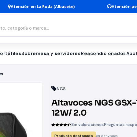
Atención en La Roda (Albacete)
Atención pe
ortátiles
Sobremesa y servidores
Reacondicionados
App
es
NGS
Altavoces NGS GSX-
12W/ 2.0
Sin valoraciones
Preguntas resp
Producto destacado
en Altavoces