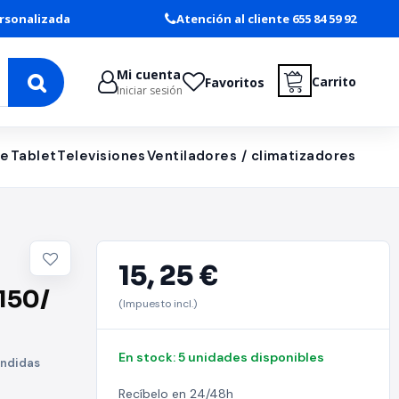
rsonalizada
Atención al cliente 655 84 59 92
Mi cuenta
Carrito
Favoritos
Iniciar sesión
le
Tablet
Televisiones
Ventiladores / climatizadores
15,
25 €
150/
(Impuesto incl.)
En stock: 5 unidades disponibles
ondidas
Recíbelo en 24/48h