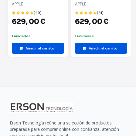
128GB/ Azul
128GB/ Rosa
APPLE
APPLE
� � � � �
(49)
� � � � �
(51)
629,
00 €
629,
00 €
1 unidades
1 unidades
Añadir al carrito
Añadir al carrito
Erson Tecnología reúne una selección de productos
preparada para comprar online con confianza, atención
cercana y servicio profesional.