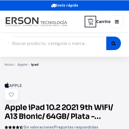
Envío rápido
Carrito
Inicio
Apple
Ipad
APPLE
Apple iPad 10.2 2021 9th WiFi/
A13 Bionic/ 64GB/ Plata -
MK2L3TY/A
Sin valoraciones
Preguntas respondidas