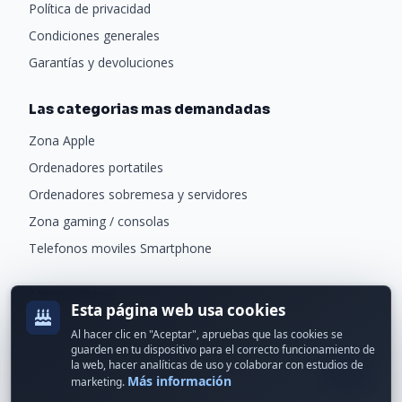
Política de privacidad
Condiciones generales
Garantías y devoluciones
Las categorias mas demandadas
Zona Apple
Ordenadores portatiles
Ordenadores sobremesa y servidores
Zona gaming / consolas
Telefonos moviles Smartphone
Newsletter
Esta página web usa cookies
Recibe ofertas exclusivas y novedades.
Al hacer clic en "Aceptar", apruebas que las cookies se
guarden en tu dispositivo para el correcto funcionamiento de
la web, hacer analíticas de uso y colaborar con estudios de
Más información
marketing.