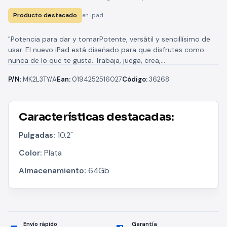
Producto destacado
en Ipad
"Potencia para dar y tomarPotente, versátil y sencillísimo de
usar. El nuevo iPad está diseñado para que disfrutes como
nunca de lo que te gusta. Trabaja, juega, crea,...
P/N:
MK2L3TY/A
Ean:
0194252516027
Código:
36268
Características destacadas:
Pulgadas:
10.2"
Color:
Plata
Almacenamiento:
64Gb
Envío rápido
Garantía