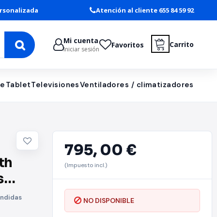
rsonalizada
Atención al cliente 655 84 59 92
Mi cuenta
Carrito
Favoritos
Iniciar sesión
le
Tablet
Televisiones
Ventiladores / climatizadores
795,
00 €
th
(Impuesto incl.)
s
ondidas
NO DISPONIBLE