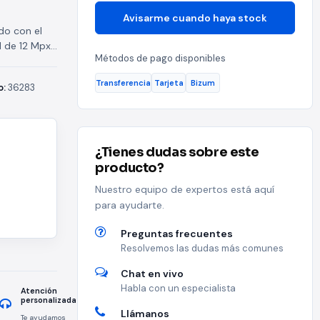
Avisarme cuando haya stock
do con el
l de 12 Mpx
Métodos de pago disponibles
.
Transferencia
Tarjeta
Bizum
o:
36283
¿Tienes dudas sobre este
producto?
Nuestro equipo de expertos está aquí
para ayudarte.
Preguntas frecuentes
Resolvemos las dudas más comunes
Chat en vivo
Habla con un especialista
Atención
personalizada
Llámanos
Te ayudamos