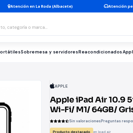
Atención en La Roda (Albacete)
Atención pe
ortátiles
Sobremesa y servidores
Reacondicionados
App
APPLE
Apple iPad Air 10.9 5
Wi-Fi/ M1/ 64GB/ Gri
Espacial
Sin valoraciones
Preguntas resp
Producto destacado
en Ipad air