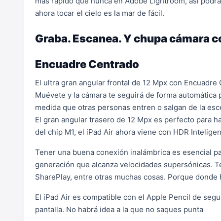
más rápido que nunca en Adobe Lightroom, así podrás 
ahora tocar el cielo es la mar de fácil.
Graba. Escanea. Y chupa cámara c
Encuadre Centrado
El ultra gran angular frontal de 12 Mpx con Encuadre
Muévete y la cámara te seguirá de forma automática 
medida que otras personas entren o salgan de la esce
El gran angular trasero de 12 Mpx es perfecto para h
del chip M1, el iPad Air ahora viene con HDR Intelige
Tener una buena conexión inalámbrica es esencial para
generación que alcanza velocidades supersónicas. Te
SharePlay, entre otras muchas cosas. Porque donde ha
El iPad Air es compatible con el Apple Pencil de seg
pantalla. No habrá idea a la que no saques punta