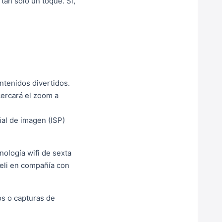
tan solo un toque. Sí,
ntenidos divertidos.
cercará el zoom a
ñal de imagen (ISP)
nología wifi de sexta
peli en compañía con
os o capturas de