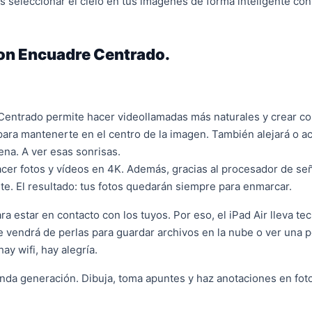
seleccionar el cielo en tus imágenes de forma inteligente con 
on Encuadre Centrado.
 Centrado permite hacer videollamadas más naturales y crear co
para mantenerte en el centro de la imagen. También alejará o a
na. A ver esas sonrisas.
acer fotos y vídeos en 4K. Además, gracias al procesador de se
nte. El resultado: tus fotos quedarán siempre para enmarcar.
 estar en contacto con los tuyos. Por eso, el iPad Air lleva tec
 vendrá de perlas para guardar archivos en la nube o ver una 
y wifi, hay alegría.
unda generación. Dibuja, toma apuntes y haz anotaciones en fot