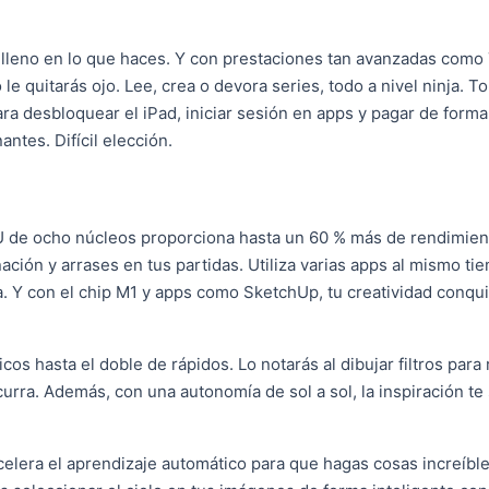
e lleno en lo que haces. Y con prestaciones tan avanzadas como
 le quitarás ojo. Lee, crea o devora series, todo a nivel ninja.
To
ara desbloquear el iPad, iniciar sesión en apps y pagar de form
antes. Difícil elección.
CPU de ocho núcleos proporciona hasta un 60 % más de rendimien
ción y arrases en tus partidas. Utiliza varias apps al mismo ti
ca. Y con el chip M1 y apps como SketchUp, tu creatividad conqu
os hasta el doble de rápidos. Lo notarás al dibujar filtros para
urra. Además, con una autonomía de sol a sol, la inspiración te
elera el aprendizaje automático para que hagas cosas increíble