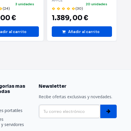
APPLE
AP
iva al instante. Las
3 unidades
20 unidades
Azul
HD
 exigentes pueden
�
(24)
� � � � �
(30)
� 
,
00 €
1.389,
00 €
1
adir al carrito
Añadir al carrito
 Esta reserva de
 Engine de forma
gorias mas
Newsletter
adas
Recibe ofertas exclusivas y novedades.
 asombroso. El texto
e
nada te distraiga.
s portatiles
es
y servidores
a según la temperatura