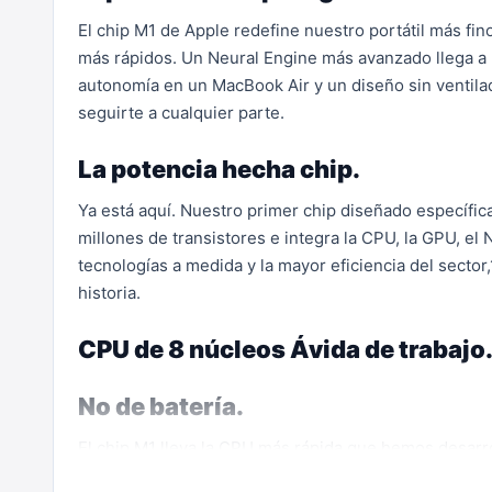
El chip M1 de Apple redefine nuestro portátil más fin
más rápidos. Un Neural Engine más avanzado llega a m
autonomía en un MacBook Air y un diseño sin ventilad
seguirte a cualquier parte.
La potencia hecha chip.
Ya está aquí. Nuestro primer chip diseñado específi
millones de transistores e integra la CPU, la GPU, e
tecnologías a medida y la mayor eficiencia del secto
historia.
CPU de 8 núcleos Ávida de trabajo
No de batería.
El chip M1 lleva la CPU más rápida que hemos desarro
realizar procesos tan exigentes como editar vídeo con