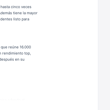
, hasta cinco veces
 Además tiene la mayor
dentes listo para
) que reúne 16.000
n rendimiento top,
n después en su
isa a fondo al
rincipio, porque