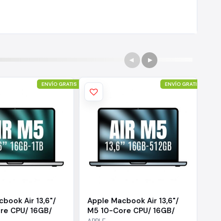
libra los núcleos de
la energía. Ahí es
den aprovechar el
 en herramientas
ENVÍO GRATIS
ENVÍO GRATIS
amiento, es el trabajo
endimiento superior,
nuestro software más
book Air 13,6"/
Apple Macbook Air 13,6"/
AP
re CPU/ 16GB/
M5 10-Core CPU/ 16GB/
33
 10-Core GPU/
512GB SSD/ 8-Core GPU/
1.