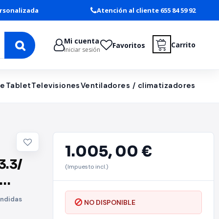
rsonalizada
Atención al cliente 655 84 59 92
Mi cuenta
Carrito
Favoritos
Iniciar sesión
le
Tablet
Televisiones
Ventiladores / climatizadores
1.005,
00 €
3.3/
(Impuesto incl.)
ondidas
NO DISPONIBLE