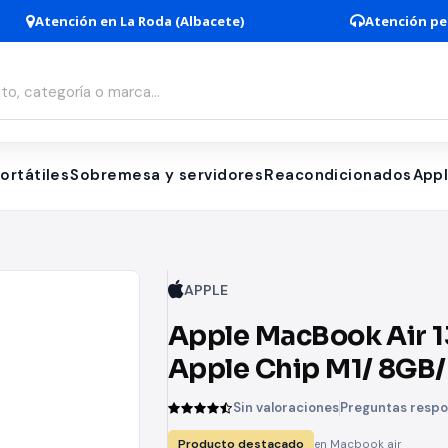
Atención en La Roda (Albacete)
Atención pe
ortátiles
Sobremesa y servidores
Reacondicionados
App
APPLE
Apple MacBook Air 1
Apple Chip M1/ 8GB/
256GB SSD/ GPU 7
Sin valoraciones
Preguntas resp
Núcleos/ Oro
Producto destacado
en Macbook air