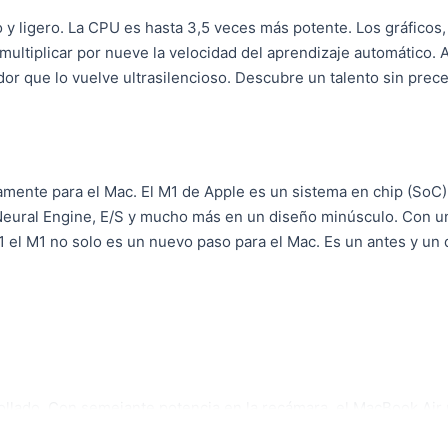
o y ligero. La CPU es hasta 3,5 veces más potente. Los gráficos
ultiplicar por nueve la velocidad del aprendizaje automático.
or que lo vuelve ultrasilencioso. Descubre un talento sin prece
camente para el Mac. El M1 de Apple es un sistema en chip (SoC
l Neural Engine, E/S y mucho más en un diseño minúsculo. Con u
r,1 el M1 no solo es un nuevo paso para el Mac. Es un antes y u
.
llado. Con semejante potencia en la recámara, el MacBook Air p
 calidad profesional o echar partidas épicas. Y eso es solo el p