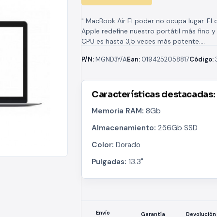
" MacBook Air El poder no ocupa lugar. El 
Apple redefine nuestro portátil más fino y 
CPU es hasta 3,5 veces más potente....
P/N:
MGND3Y/A
Ean:
0194252058817
Código:
Características destacadas:
Memoria RAM:
8Gb
Almacenamiento:
256Gb SSD
Color:
Dorado
Pulgadas:
13.3"
Envío
Devolución
Garantía