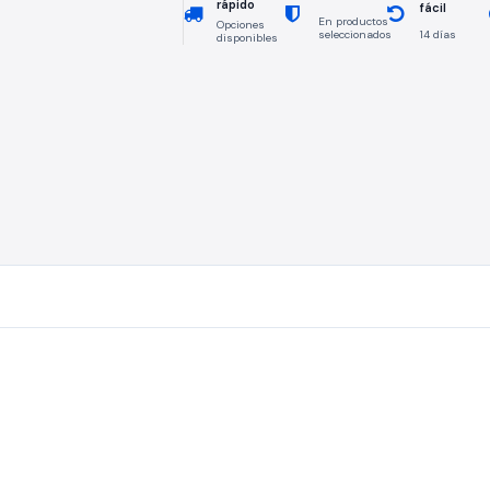
rápido
fácil
En productos
Opciones
seleccionados
14 días
disponibles