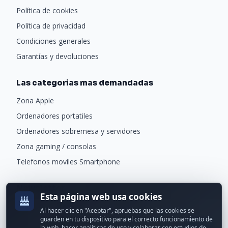
Política de cookies
Política de privacidad
Condiciones generales
Garantías y devoluciones
Las categorias mas demandadas
Zona Apple
Ordenadores portatiles
Ordenadores sobremesa y servidores
Zona gaming / consolas
Telefonos moviles Smartphone
Newsletter
Esta página web usa cookies
Recibe ofertas exclusivas y novedades.
Al hacer clic en "Aceptar", apruebas que las cookies se
guarden en tu dispositivo para el correcto funcionamiento de
la web, hacer analíticas de uso y colaborar con estudios de