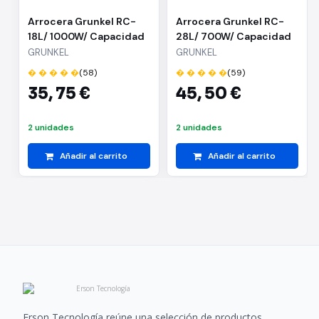
Arrocera Grunkel RC-
Arrocera Grunkel RC-
18L/ 1000W/ Capacidad
28L/ 700W/ Capacidad
1.8L
2.8L
GRUNKEL
GRUNKEL
� � � � �
(58)
� � � � �
(59)
35,
75 €
45,
50 €
2 unidades
2 unidades
Añadir al carrito
Añadir al carrito
Erson Tecnología reúne una selección de productos