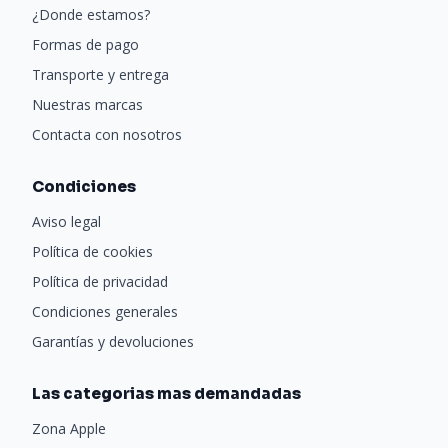
¿Donde estamos?
Potencia nominal 450 W
Formas de pago
Transporte y entrega
Contenido del paquete
Nuestras marcas
x1 Mi Vacuum Cleaner G10
Contacta con nosotros
x1 barra extensible
x1 cepillo inteligente para suelos de alto par de
Condiciones
fuerza
Aviso legal
x1 minicepillo eléctrico
Política de cookies
x1 cepillo para el polvo 2 en 1
Política de privacidad
x1 boquilla estrecha
Condiciones generales
Soporte de carga y almacenamiento 2 en 1
Garantías y devoluciones
x1 depósito de agua
Las categorias mas demandadas
x1 recambio de mopa
x1 adaptador estándar para Reino Unido
Zona Apple