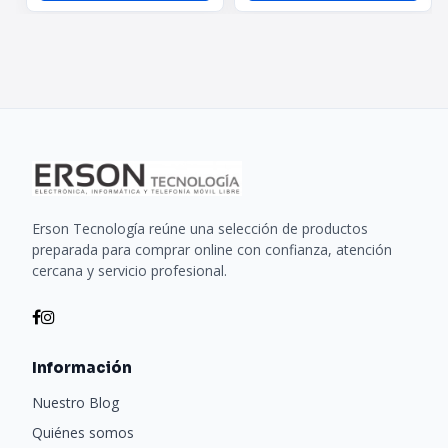
99,97 % de las partículas de 0,3m. Filtración tan
eficiente como un purificador
El eficiente sistema de filtrado de 5 capas limpia el aire
mediante la técnica de un purificador. El filtro HEPA está
protegido por el sistema de separación multiciclónico
que reduce los niveles de polvo, mientras que los filtros
lavables minimizan la necesidad de cambiar el filtro
frecuentemente.
Erson Tecnología reúne una selección de productos
preparada para comprar online con confianza, atención
Especificaciones
cercana y servicio profesional.
Dimensiones del producto 1286 × 214 × 256 mm
Peso neto Aprox. 4,0 kg
Capacidad del depósito de polvo 0,6 L (máx.)
Información
Capacidad de la batería 3 000 mAh (capacidad
Nuestro Blog
nominal)
Quiénes somos
3000 mAh (capacidad nominal) 25,2 V