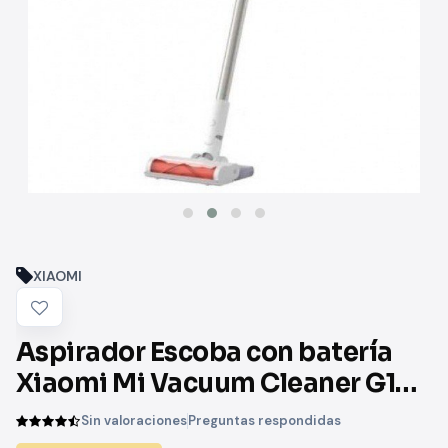
XIAOMI
Aspirador Escoba con batería
Xiaomi Mi Vacuum Cleaner G10/
Autonomía 65 Min
Sin valoraciones
Preguntas respondidas