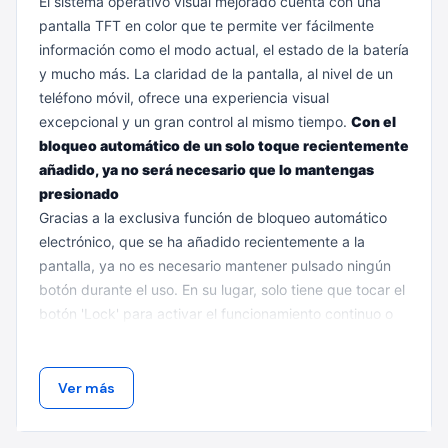
El sistema operativo visual mejorado cuenta con una
pantalla TFT en color que te permite ver fácilmente
información como el modo actual, el estado de la batería
y mucho más. La claridad de la pantalla, al nivel de un
teléfono móvil, ofrece una experiencia visual
excepcional y un gran control al mismo tiempo.
Con el
bloqueo automático de un solo toque recientemente
añadido, ya no será necesario que lo mantengas
presionado
Gracias a la exclusiva función de bloqueo automático
electrónico, que se ha añadido recientemente a la
pantalla, ya no es necesario mantener pulsado ningún
botón durante el uso. En su lugar, solo tiene que tocar el
botón 'Lock' para activar el funcionamiento continuo o
tocarlo de nuevo para desactivarlo. De esta forma, ya
no tendrá que estar pendiente y se evita que el botón
acabe fallando por el uso frecuente.
Cepillo
Ver más
inteligente para suelos de alto par de fuerza. Deje
que la tecnología se ocupe de sus tareas domésticas