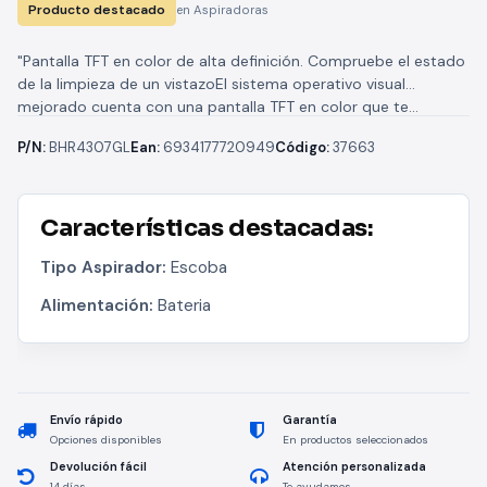
Producto destacado
en Aspiradoras
"Pantalla TFT en color de alta definición. Compruebe el estado
de la limpieza de un vistazoEl sistema operativo visual
mejorado cuenta con una pantalla TFT en color que te...
P/N:
BHR4307GL
Ean:
6934177720949
Código:
37663
Características destacadas:
Tipo Aspirador:
Escoba
Alimentación:
Bateria
Envío rápido
Garantía
Opciones disponibles
En productos seleccionados
Devolución fácil
Atención personalizada
14 días
Te ayudamos