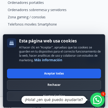
Ordenadores portatiles
x1 manual de usuario
Ordenadores sobremesa y servidores
x1 guía de usuario
Zona gaming / consolas
x1 pegatina de ubicación
Telefonos moviles Smartphone
"
Newsletter
Esta página web usa cookies
Recibe ofertas exclusivas y novedades.
Al hacer clic en "Aceptar", apruebas que las cookies se
guarden en tu dispositivo para el correcto funcionamiento de
la web, hacer analíticas de uso y colaborar con estudios de
Más información
marketing.
Aceptar todas
© 2024 Erson Tecnología. Todos los derechos reservados.
Rechazar
Política de cookies
Política de privacidad
1
Formas de pago
Condiciones Generales
Ajustar Cookies
¡Hola! ¿en qué puedo ayudarte?
Buscar
Inicio
Menú
Carrito