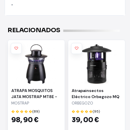
"
RELACIONADOS
ATRAPA MOSQUITOS
Atrapainsectos
JATA MOSTRAP MT8E -
Eléctrico Orbegozo MQ
25W - 1000M2
7500
MOSTRAP
ORBEGOZO
EXTERIOR/INTERIOR -
� � � � �
(89)
� � � � �
(95)
EMITE 5 ESTÍMULOS PARA
98,
90 €
39,
00 €
SU ELIMINACIÓN -
COMPATIBLE CON