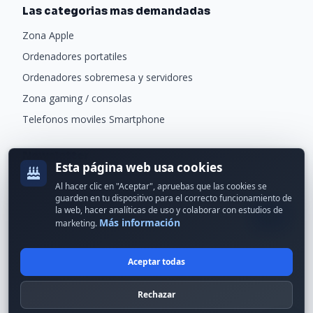
Las categorias mas demandadas
Zona Apple
Ordenadores portatiles
Ordenadores sobremesa y servidores
Zona gaming / consolas
Telefonos moviles Smartphone
Newsletter
Esta página web usa cookies
Recibe ofertas exclusivas y novedades.
Al hacer clic en "Aceptar", apruebas que las cookies se
guarden en tu dispositivo para el correcto funcionamiento de
la web, hacer analíticas de uso y colaborar con estudios de
Más información
marketing.
Aceptar todas
© 2024 Erson Tecnología. Todos los derechos reservados.
Rechazar
Política de cookies
Política de privacidad