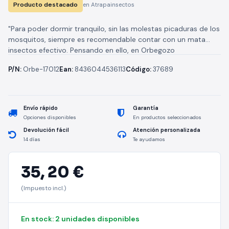
Producto destacado
en Atrapainsectos
"Para poder dormir tranquilo, sin las molestas picaduras de los
mosquitos, siempre es recomendable contar con un mata
insectos efectivo. Pensando en ello, en Orbegozo
presentamos el mata...
P/N:
Orbe-17012
Ean:
8436044536113
Código:
37689
Envío rápido
Garantía
Opciones disponibles
En productos seleccionados
Devolución fácil
Atención personalizada
14 días
Te ayudamos
35,
20 €
(Impuesto incl.)
En stock: 2 unidades disponibles