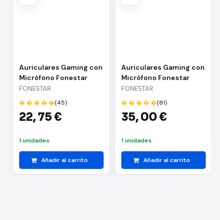
Auriculares Gaming con
Auriculares Gaming con
Micrófono Fonestar
Micrófono Fonestar
WIN-U/ USB/ Negros
WIN/ Jack 3.5/ Negros
FONESTAR
FONESTAR
� � � � �
(45)
� � � � �
(81)
22,
75 €
35,
00 €
1 unidades
1 unidades
Añadir al carrito
Añadir al carrito