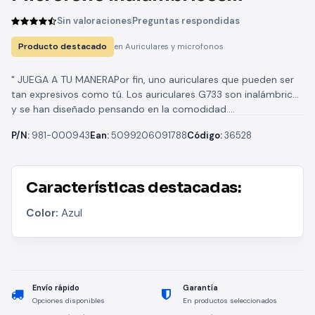
Logitech G733/ USB/
Sin valoraciones
Preguntas respondidas
Radiofrecuencia/ Azul
Producto destacado
en Auriculares y microfonos
" JUEGA A TU MANERAPor fin, uno auriculares que pueden ser
tan expresivos como tú. Los auriculares G733 son inalámbricos
y se han diseñado pensando en la comodidad....
P/N:
981-000943
Ean:
5099206091788
Código:
36528
Características destacadas:
Color:
Azul
Envío rápido
Garantía
Opciones disponibles
En productos seleccionados