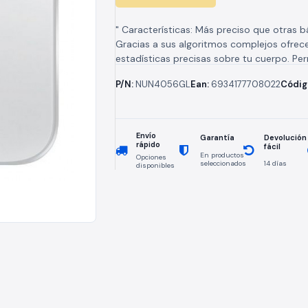
" Características: Más preciso que otras b
Gracias a sus algoritmos complejos ofrec
estadísticas precisas sobre tu cuerpo. Pe
pesarlo todo: desde adultos y niños hasta 
P/N:
NUN4056GL
Ean:
6934177708022
Códig
Envío
Devolución
Garantía
rápido
fácil
En productos
Opciones
seleccionados
14 días
disponibles