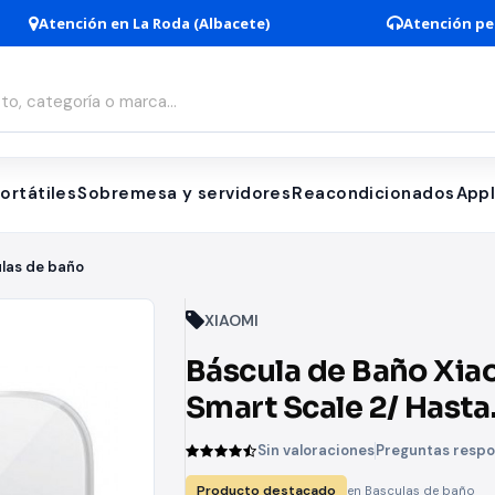
Atención en La Roda (Albacete)
Atención pe
ortátiles
Sobremesa y servidores
Reacondicionados
App
las de baño
XIAOMI
Báscula de Baño Xia
Smart Scale 2/ Hasta
150kg/ Blanca
Sin valoraciones
Preguntas resp
Producto destacado
en Basculas de baño