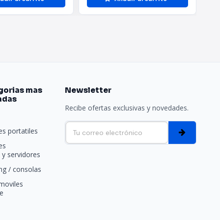
gorias mas
Newsletter
adas
Recibe ofertas exclusivas y novedades.
e
s portatiles
es
y servidores
g / consolas
moviles
e