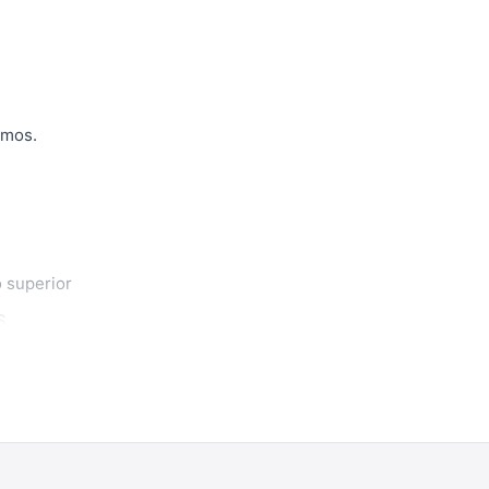
amos.
o superior
S.