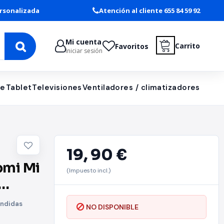
rsonalizada
Atención al cliente 655 84 59 92
Mi cuenta
Carrito
Favoritos
Iniciar sesión
le
Tablet
Televisiones
Ventiladores / climatizadores
19,
90 €
omi Mi
(Impuesto incl.)
ondidas
NO DISPONIBLE