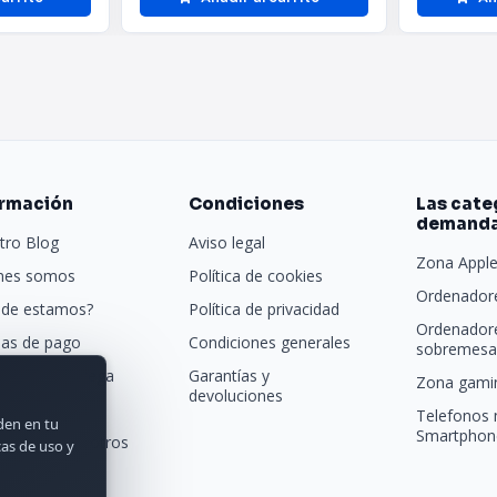
ormación
Condiciones
Las cate
demand
tro Blog
Aviso legal
Zona Appl
nes somos
Política de cookies
Ordenadore
de estamos?
Política de privacidad
Ordenador
as de pago
Condiciones generales
sobremesa 
porte y entrega
Garantías y
Zona gamin
devoluciones
tras marcas
Telefonos 
rden en tu
Smartphon
acta con nosotros
cas de uso y