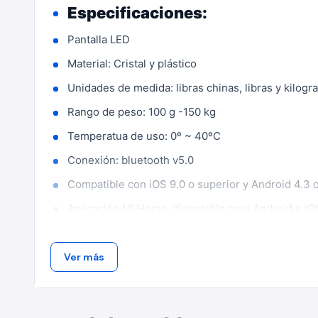
Especificaciones:
Pantalla LED
Material: Cristal y plástico
Unidades de medida: libras chinas, libras y kilogr
Rango de peso: 100 g -150 kg
Temperatua de uso: 0º ~ 40ºC
Conexión: bluetooth v5.0
Compatible con iOS 9.0 o superior y Android 4.3 
Aplicación Mi Home, disponible para Android e iO
Parámetros medibles:
Peso total
Ver más
Índice de masa corporal (IMC)
Prueba de equilibrio