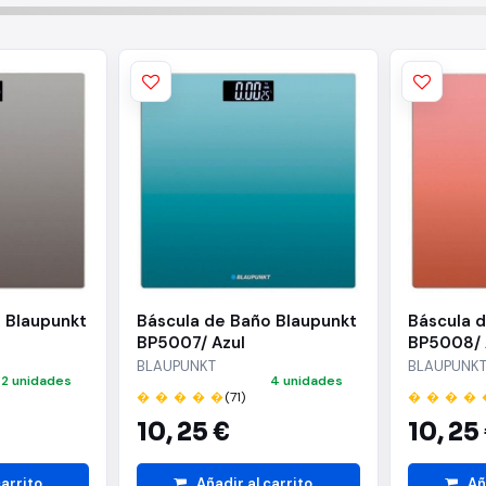
 Blaupunkt
Báscula de Baño Blaupunkt
Báscula 
BP5007/ Azul
BP5008/ 
BLAUPUNKT
BLAUPUNK
2 unidades
4 unidades
� � � � �
(71)
� � � � 
10,
25 €
10,
25
carrito
Añadir al carrito
Añ