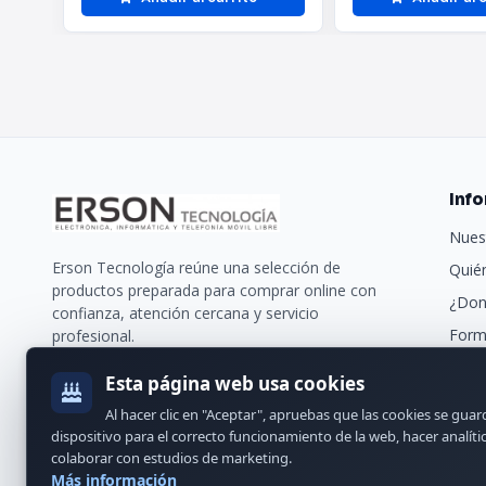
Inf
Nues
Erson Tecnología reúne una selección de
Quié
productos preparada para comprar online con
¿Don
confianza, atención cercana y servicio
Form
profesional.
Trans
Esta página web usa cookies
Nues
Al hacer clic en "Aceptar", apruebas que las cookies se gua
Cont
dispositivo para el correcto funcionamiento de la web, hacer analíti
colaborar con estudios de marketing.
Más información