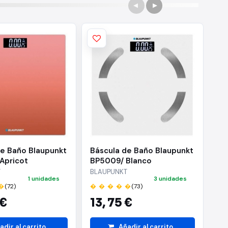
de Baño Blaupunkt
Báscula de Baño Blaupunkt
Bá
Apricot
BP5009/ Blanco
BP
T
BLAUPUNKT
BL
1 unidades
3 unidades
�
(72)
� � � � �
(73)
� 
 €
13,
75 €
1
adir al carrito
Añadir al carrito