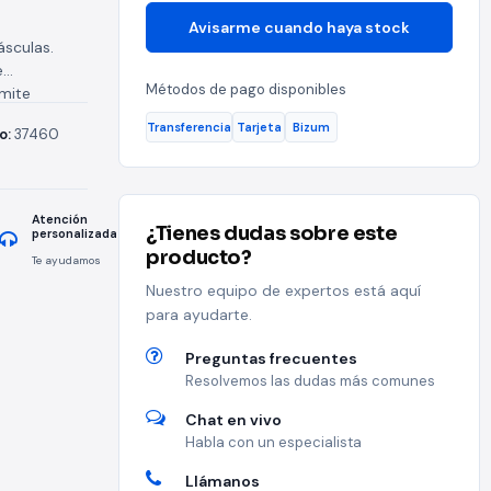
Avisarme cuando haya stock
ásculas.
e
Métodos de pago disponibles
rmite
todo lo...
Transferencia
Tarjeta
Bizum
o:
37460
Atención
¿Tienes dudas sobre este
personalizada
producto?
Te ayudamos
Nuestro equipo de expertos está aquí
para ayudarte.
Preguntas frecuentes
Resolvemos las dudas más comunes
Chat en vivo
Habla con un especialista
Llámanos