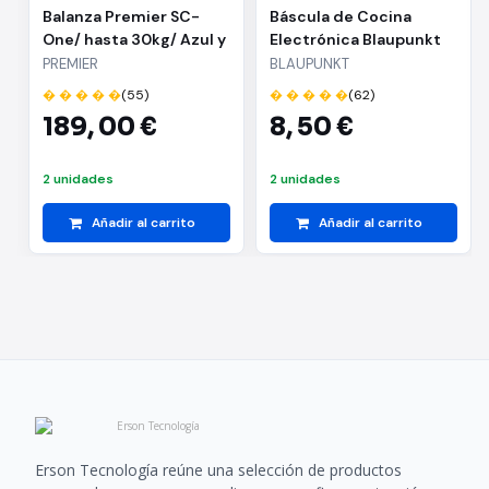
Balanza Premier SC-
Báscula de Cocina
One/ hasta 30kg/ Azul y
Electrónica Blaupunkt
Blanca
BP4012/ hasta 5kg/ Gris
PREMIER
BLAUPUNKT
� � � � �
(55)
� � � � �
(62)
189,
00 €
8,
50 €
2 unidades
2 unidades
Añadir al carrito
Añadir al carrito
Erson Tecnología reúne una selección de productos