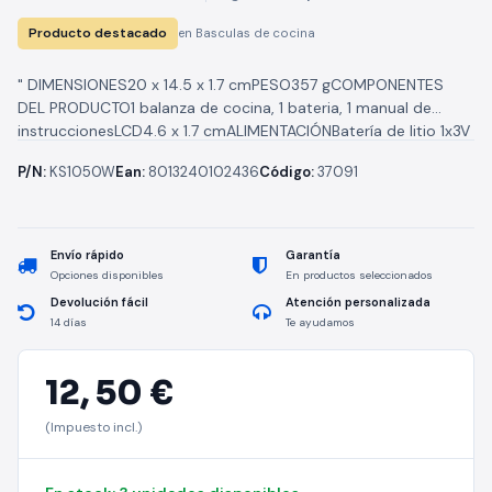
Producto destacado
en Basculas de cocina
" DIMENSIONES20 x 14.5 x 1.7 cmPESO357 gCOMPONENTES
DEL PRODUCTO1 balanza de cocina, 1 bateria, 1 manual de
instruccionesLCD4.6 x 1.7 cmALIMENTACIÓNBatería de litio 1x3V
CR2032 (incluida)PESO MÁXIMO5...
P/N:
KS1050W
Ean:
8013240102436
Código:
37091
Envío rápido
Garantía
Opciones disponibles
En productos seleccionados
Devolución fácil
Atención personalizada
14 días
Te ayudamos
12,
50 €
(Impuesto incl.)