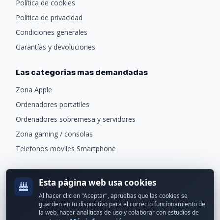
Política de cookies
Política de privacidad
Condiciones generales
Garantías y devoluciones
Las categorias mas demandadas
Zona Apple
Ordenadores portatiles
Ordenadores sobremesa y servidores
Zona gaming / consolas
Telefonos moviles Smartphone
Newsletter
Esta página web usa cookies
Recibe ofertas exclusivas y novedades.
Al hacer clic en "Aceptar", apruebas que las cookies se
guarden en tu dispositivo para el correcto funcionamiento de
la web, hacer analíticas de uso y colaborar con estudios de