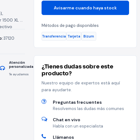
Avisarme cuando haya stock
EL
 1500 XL es
Métodos de pago disponibles
ectivo
 metálico...
Transferencia
Tarjeta
Bizum
o:
37120
Atención
¿Tienes dudas sobre este
personalizada
producto?
Te ayudamos
Nuestro equipo de expertos está aquí
para ayudarte.
Preguntas frecuentes
Resolvemos las dudas más comunes
Chat en vivo
Habla con un especialista
Llámanos