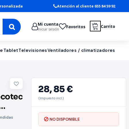
rsonalizada
Atención al cliente 655 84 59 92
Mi cuenta
Carrito
Favoritos
Iniciar sesión
le
Tablet
Televisiones
Ventiladores / climatizadores
28,
85 €
ecotec
(Impuesto incl.)
des
ondidas
NO DISPONIBLE