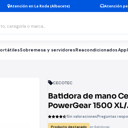
Atención en La Roda (Albacete)
Atención pe
ortátiles
Sobremesa y servidores
Reacondicionados
App
CECOTEC
Batidora de mano C
PowerGear 1500 XL/
1500W/ 21 Velocida
Sin valoraciones
Preguntas resp
Producto destacado
en Batidoras