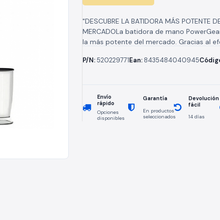
"DESCUBRE LA BATIDORA MÁS POTENTE D
MERCADOLa batidora de mano PowerGear
la más potente del mercado. Gracias al ef
sistema de transmisión mediante engranaje
P/N:
520229771
Ean:
8435484040945
Códig
Envío
Devolución
Garantía
rápido
fácil
En productos
Opciones
seleccionados
14 días
disponibles