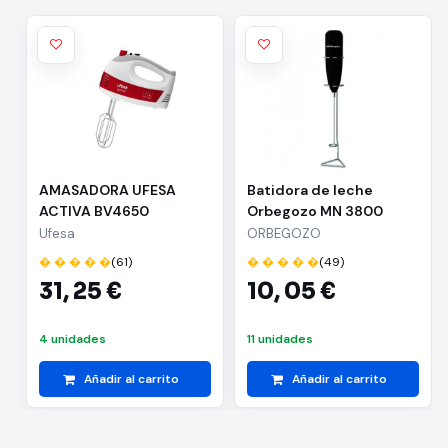
AMASADORA UFESA
Batidora de leche
ACTIVA BV4650
Orbegozo MN 3800
BLANCO-ROJO
Ufesa
ORBEGOZO
� � � � �
(61)
� � � � �
(49)
31,
25 €
10,
05 €
4 unidades
11 unidades
Añadir al carrito
Añadir al carrito