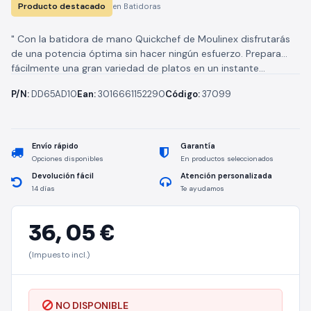
Producto destacado
en Batidoras
" Con la batidora de mano Quickchef de Moulinex disfrutarás
de una potencia óptima sin hacer ningún esfuerzo. Prepara
fácilmente una gran variedad de platos en un instante...
P/N:
DD65AD10
Ean:
3016661152290
Código:
37099
Envío rápido
Garantía
Opciones disponibles
En productos seleccionados
Devolución fácil
Atención personalizada
14 días
Te ayudamos
36,
05 €
(Impuesto incl.)
NO DISPONIBLE