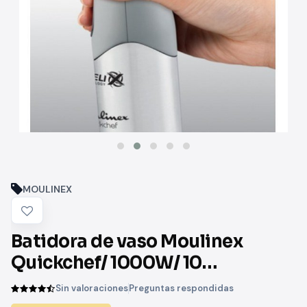
MOULINEX
Batidora de vaso Moulinex
Quickchef/ 1000W/ 10
Velocidades/ Capacidad 800ml
Sin valoraciones
Preguntas respondidas