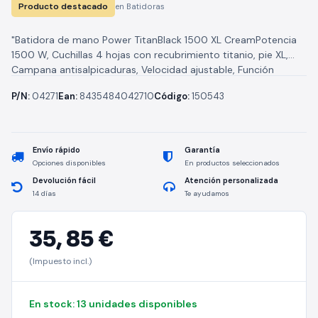
Producto destacado
en Batidoras
"Batidora de mano Power TitanBlack 1500 XL CreamPotencia
1500 W, Cuchillas 4 hojas con recubrimiento titanio, pie XL,
Campana antisalpicaduras, Velocidad ajustable, Función
turboPotencia imbatible de 1500 WCon...
P/N:
04271
Ean:
8435484042710
Código:
150543
Envío rápido
Garantía
Opciones disponibles
En productos seleccionados
Devolución fácil
Atención personalizada
14 días
Te ayudamos
35,
85 €
(Impuesto incl.)
En stock: 13 unidades disponibles