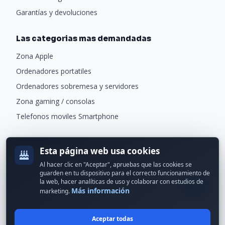
Garantías y devoluciones
Las categorias mas demandadas
Zona Apple
Ordenadores portatiles
Ordenadores sobremesa y servidores
Zona gaming / consolas
Telefonos moviles Smartphone
Newsletter
Esta página web usa cookies
Recibe ofertas exclusivas y novedades.
Al hacer clic en "Aceptar", apruebas que las cookies se
guarden en tu dispositivo para el correcto funcionamiento de
la web, hacer analíticas de uso y colaborar con estudios de
Más información
marketing.
Aceptar todas