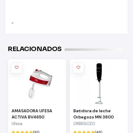
"
RELACIONADOS
AMASADORA UFESA
Batidora de leche
ACTIVA BV4650
Orbegozo MN 3800
BLANCO-ROJO
Ufesa
ORBEGOZO
� � � � �
(61)
� � � � �
(49)