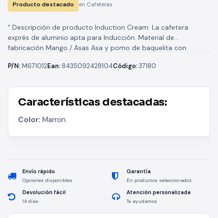
Producto destacado
en Cafeteras
" Descripción de producto Induction Cream: La cafetera
exprés de aluminio apta para Inducción. Material de
fabricación Mango / Asas Asa y pomo de baquelita con
“insert” de...
P/N:
M671012
Ean:
8435092428104
Código:
37180
Características destacadas:
Color:
Marron
Envío rápido
Garantía
Opciones disponibles
En productos seleccionados
Devolución fácil
Atención personalizada
14 días
Te ayudamos