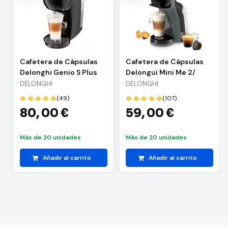
Cafetera de Cápsulas
Cafetera de Cápsulas
Delonghi Genio S Plus
Delongui Mini Me 2/
EDG315.B/ Negra
Negro y Gris
DELONGHI
DELONGHI
� � � � �
(49)
� � � � �
(107)
80,
00 €
59,
00 €
Más de 20 unidades
Más de 20 unidades
Añadir al carrito
Añadir al carrito