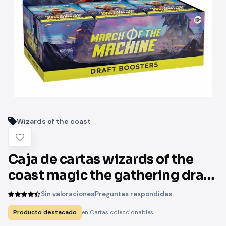
Wizards of the coast
Caja de cartas wizards of the
coast magic the gathering draft
booster march of the machine
Sin valoraciones
Preguntas respondidas
36 unidades inglés
Producto destacado
en Cartas coleccionables