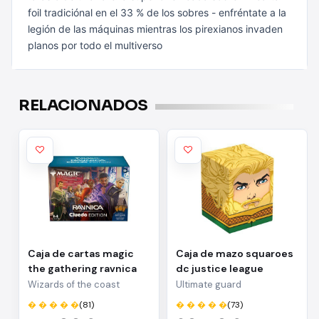
foil tradiciónal en el 33 % de los sobres
- enfréntate a la
legión de las máquinas mientras los pirexianos invaden
planos por todo el multiverso
RELACIONADOS
Caja de cartas magic
Caja de mazo squaroes
the gathering ravnica
dc justice league
cluedo edition inglés
aquaman
Wizards of the coast
Ultimate guard
� � � � �
(81)
� � � � �
(73)