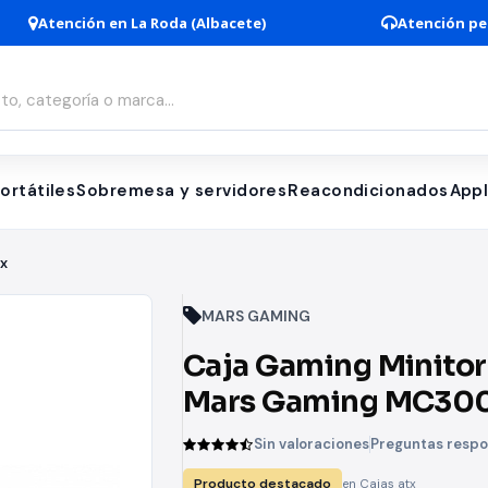
Atención en La Roda (Albacete)
Atención pe
ortátiles
Sobremesa y servidores
Reacondicionados
App
tx
MARS GAMING
Caja Gaming Minitor
Mars Gaming MC30
Rosa
Sin valoraciones
Preguntas resp
Producto destacado
en Cajas atx