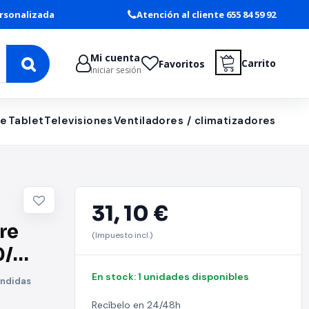
rsonalizada
Atención al cliente 655 84 59 92
Mi cuenta
Carrito
Favoritos
Iniciar sesión
le
Tablet
Televisiones
Ventiladores / climatizadores
31,
10 €
re
(Impuesto incl.)
0/
En stock: 1 unidades disponibles
ondidas
Recíbelo en 24/48h