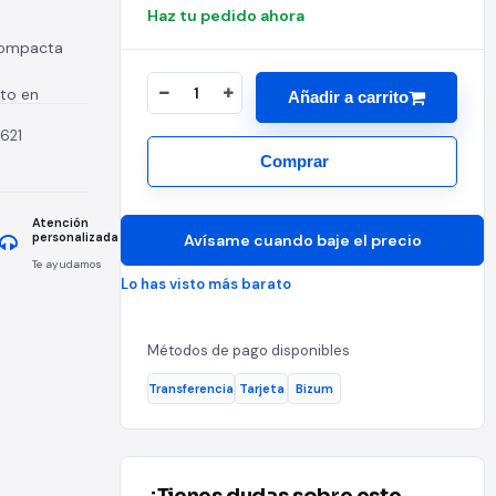
Haz tu pedido ahora
ompacta
to en
Añadir a carrito
teral en
621
Comprar
Atención
personalizada
Avísame cuando baje el precio
Te ayudamos
Lo has visto más barato
Métodos de pago disponibles
Transferencia
Tarjeta
Bizum