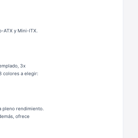
o-ATX y Mini-ITX.
 templado, 3x
 colores a elegir:
 a pleno rendimiento.
Además, ofrece