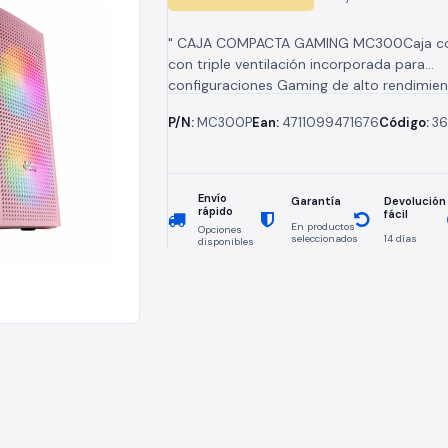
" CAJA COMPACTA GAMING MC300Caja c
con triple ventilación incorporada para
configuraciones Gaming de alto rendimien
formatos Micro-ATX y Mini-ITX. Ventana la
P/N:
MC300P
Ean:
4711099471676
Código:
36
cristal templado. Disponible en...
Envío
Devolución
Garantía
rápido
fácil
En productos
Opciones
seleccionados
14 días
disponibles