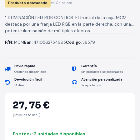
Producto destacado
en Cajas atx
" ILUMINACIÓN LED RGB CONTROL El frontal de la caja MCM
destaca por una franja LED RGB en la parte derecha, con una
potente iluminación de múltiples efectos...
P/N:
MCM
Ean:
4710562754995
Código:
36579
Envío rápido
Garantía
Opciones disponibles
En productos seleccionados
Devolución fácil
Atención personalizada
14 días
Te ayudamos
27,
75 €
(Impuesto incl.)
En stock: 2 unidades disponibles