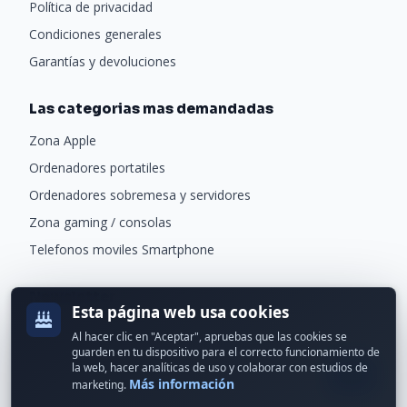
Política de privacidad
Condiciones generales
Garantías y devoluciones
Las categorias mas demandadas
Zona Apple
Ordenadores portatiles
Ordenadores sobremesa y servidores
Zona gaming / consolas
Telefonos moviles Smartphone
Newsletter
Esta página web usa cookies
Recibe ofertas exclusivas y novedades.
Al hacer clic en "Aceptar", apruebas que las cookies se
guarden en tu dispositivo para el correcto funcionamiento de
la web, hacer analíticas de uso y colaborar con estudios de
Más información
marketing.