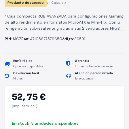
Producto destacado
en Cajas atx
" Caja compacta RGB AVANZADA para configuraciones Gaming
de alto rendimiento en formatos MicroATX & Mini-ITX. Con una
refrigeración sobresaliente gracias a sus 2 ventiladores FRGB
fijos, su...
P/N:
MCZ
Ean:
4710562757965
Código:
36591
Envío rápido
Garantía
Opciones disponibles
En productos seleccionados
Devolución fácil
Atención personalizada
14 días
Te ayudamos
52,
75 €
(Impuesto incl.)
En stock: 3 unidades disponibles