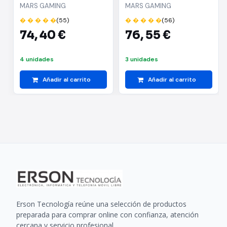
FUSIONM
FUSIONM/ Blanca
MARS GAMING
MARS GAMING
� � � � �
(55)
� � � � �
(56)
74,
40 €
76,
55 €
4 unidades
3 unidades
Añadir al carrito
Añadir al carrito
Erson Tecnología reúne una selección de productos
preparada para comprar online con confianza, atención
cercana y servicio profesional.