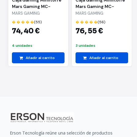
Caja Gaming Miniitorre
Caja Gaming Miniitorre
Mars Gaming MC-
Mars Gaming MC-
FUSIONM
FUSIONM/ Blanca
MARS GAMING
MARS GAMING
� � � � �
(55)
� � � � �
(56)
74,
40 €
76,
55 €
4 unidades
3 unidades
Añadir al carrito
Añadir al carrito
Erson Tecnología reúne una selección de productos