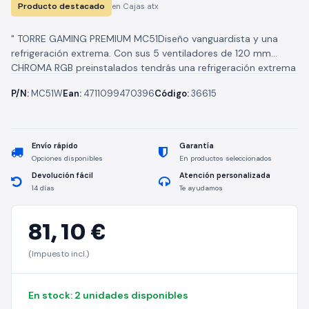
Producto destacado
en Cajas atx
" TORRE GAMING PREMIUM MC51Diseño vanguardista y una
refrigeración extrema. Con sus 5 ventiladores de 120 mm
CHROMA RGB preinstalados tendrás una refrigeración extrema
con un diseño futurista...
P/N:
MC51W
Ean:
4711099470396
Código:
36615
Envío rápido
Garantía
Opciones disponibles
En productos seleccionados
Devolución fácil
Atención personalizada
14 días
Te ayudamos
81,
10 €
(Impuesto incl.)
En stock: 2 unidades disponibles