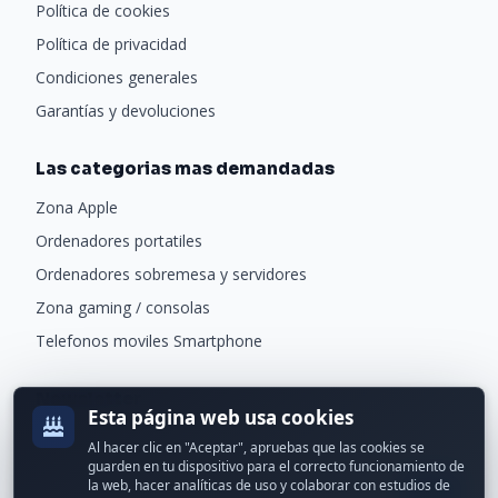
Política de cookies
Política de privacidad
Condiciones generales
Garantías y devoluciones
Las categorias mas demandadas
Zona Apple
Ordenadores portatiles
Ordenadores sobremesa y servidores
Zona gaming / consolas
Telefonos moviles Smartphone
Newsletter
Esta página web usa cookies
Recibe ofertas exclusivas y novedades.
Al hacer clic en "Aceptar", apruebas que las cookies se
guarden en tu dispositivo para el correcto funcionamiento de
la web, hacer analíticas de uso y colaborar con estudios de