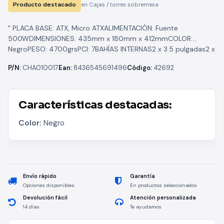
Producto destacado
en Cajas / torres sobremesa
" PLACA BASE: ATX, Micro ATXALIMENTACIÓN: Fuente
500WDIMENSIONES: 435mm x 180mm x 412mmCOLOR:
NegroPESO: 4700grsPCI: 7BAHÍAS INTERNAS2 x 3.5 pulgadas2 x
2.5 pulgadasBAHÍAS EXTERNAS: 1 x 5.25
P/N:
CHA010017
Ean:
8436545691496
Código:
42692
pulgadasREFRIGERACIÓNTrasero:...
Características destacadas:
Color:
Negro
Envío rápido
Garantía
Opciones disponibles
En productos seleccionados
Devolución fácil
Atención personalizada
14 días
Te ayudamos