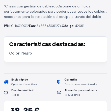
"Chasis con gestión de cableadoDispone de orificios
perfectamente colocados para poder pasar todos los cables
necesarios para la instalación del equipo a través del doble
cuerpo que incorpora...
P/N:
CHA010012
Ean:
8436545691274
Código:
42691
Características destacadas:
Color:
Negro
Envío rápido
Garantía
Opciones disponibles
En productos seleccionados
Devolución fácil
Atención personalizada
14 días
Te ayudamos
38,
25 €