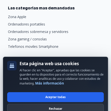
Las categorias mas demandadas
Zona Apple
Ordenadores portatiles
Ordenadores sobremesa y servidores
Zona gaming / consolas
Telefonos moviles Smartphone
Newsletter
Esta página web usa cookies
Recibe ofertas exclusivas y novedades.
Al hacer clic en "Aceptar", apruebas que las cookies se
guarden en tu dispositivo para el correcto funcionamiento de
la web, hacer analíticas de uso y colaborar con estudios de
Más información
marketing.
Aceptar todas
© 2024 Erson Tecnología. Todos los derechos reservados.
Rechazar
Política de cookies
Política de privacidad