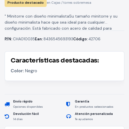
Producto destacado
en Cajas / torres sobremesa
" Minitorre con diseño minimalistaSu tamaño minitorre y su
diseño minimalista hace que sea ideal para cualquier
configuración. Está fabricado con acero de calidad para
ofrecer la máxima...
P/N:
CHA010035
Ean:
8436545693193
Código:
42706
Características destacadas:
Color:
Negro
Envío rápido
Garantía
Opciones disponibles
En productos seleccionados
Devolución fácil
Atención personalizada
14 días
Te ayudamos