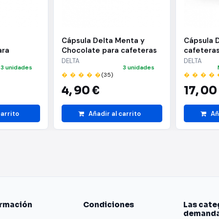
Cápsula Delta Menta y
Cápsula D
ara
Chocolate para cafeteras
cafeteras
/ Caja de
Delta/ Caja de 10
40
DELTA
DELTA
3 unidades
3 unidades
� � � � �
(35)
� � � � 
4,
90 €
17,
00
carrito
Añadir al carrito
Añ
ormación
Condiciones
Las cate
demand