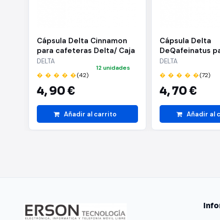
Cápsula Delta Cinnamon
Cápsula Delta
para cafeteras Delta/ Caja
DeQafeinatus p
de 10
cafeteras Delta
DELTA
DELTA
12 unidades
10
� � � � �
(42)
� � � � �
(72)
4,
90 €
4,
70 €
Añadir al carrito
Añadir al 
Inf