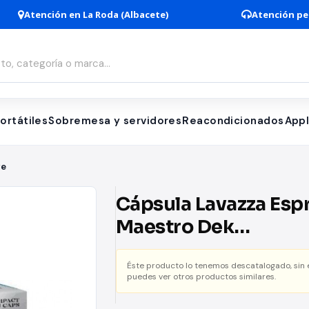
Atención en La Roda (Albacete)
Atención pe
ortátiles
Sobremesa y servidores
Reacondicionados
App
fe
Cápsula Lavazza Esp
Maestro Dek
Descafeinado para
Éste producto lo tenemos descatalogado, sin
cafeteras Nespresso
puedes ver otros productos similares.
de 10