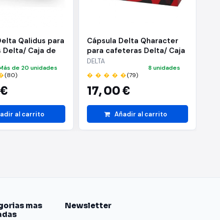
elta Qalidus para
Cápsula Delta Qharacter
Cá
 Delta/ Caja de
para cafeteras Delta/ Caja
Gu
de 40
ca
DELTA
LA
Más de 20 unidades
8 unidades
de
�
(80)
� � � � �
(79)
� 
 €
17,
00 €
4
adir al carrito
Añadir al carrito
gorias mas
Newsletter
adas