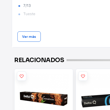
7/13
Tueste
Medio/tambor lento
Descripción
Ver más
Cápsulas monodosis de café molido
Intensidad
7
RELACIONADOS
"