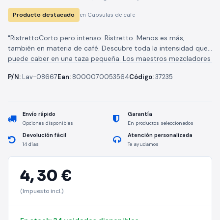
Producto destacado
en Capsulas de cafe
"RistrettoCorto pero intenso: Ristretto. Menos es más,
también en materia de café. Descubre toda la intensidad que
puede caber en una taza pequeña. Los maestros mezcladores
crearon este...
P/N:
Lav-08667
Ean:
8000070053564
Código:
37235
Envío rápido
Garantía
Opciones disponibles
En productos seleccionados
Devolución fácil
Atención personalizada
14 días
Te ayudamos
4,
30 €
(Impuesto incl.)