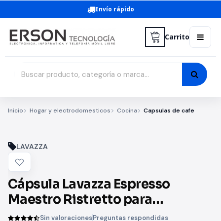
Envío rápido
Carrito
Inicio
Hogar y electrodomesticos
Cocina
Capsulas de cafe
LAVAZZA
Cápsula Lavazza Espresso
Maestro Ristretto para
cafeteras Nespresso/ Caja de 10
Sin valoraciones
Preguntas respondidas