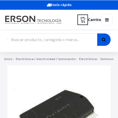
Envío rápido
Carrito
Inicio
Electrónica / electricidad / iluminación
Electrónica
Semicondu