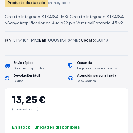
Producto destacado
en Integrados
Circuito Integrado STK4184-MK5Circuito Integrado STK4184-
VSanyoAmplificador de Audio22 pin VereticalPotencia 45 x2
P/N:
STK4184-MK5
Ean:
000STK4184MK5
Código:
60143
Envío rápido
Garantía
Opciones disponibles
En productos seleccionados
Devolución fácil
Atención personalizada
14 días
Te ayudamos
13,
25 €
(Impuesto incl.)
En stock: 1 unidades disponibles