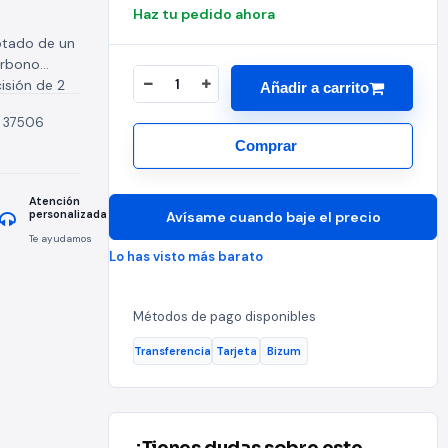
Haz tu pedido ahora
otado de un
arbono
isión de 2
Añadir a carrito
:
37506
Comprar
Atención
personalizada
Avísame cuando baje el precio
Te ayudamos
Lo has visto más barato
Métodos de pago disponibles
Transferencia
Tarjeta
Bizum