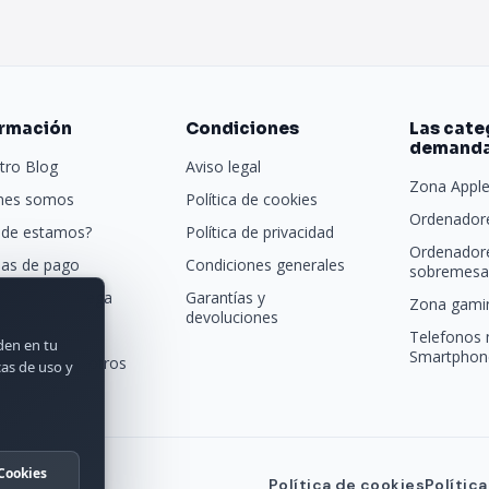
ormación
Condiciones
Las cate
demand
tro Blog
Aviso legal
Zona Appl
nes somos
Política de cookies
Ordenadore
de estamos?
Política de privacidad
Ordenador
as de pago
Condiciones generales
sobremesa 
porte y entrega
Garantías y
Zona gamin
devoluciones
tras marcas
Telefonos 
rden en tu
Smartphon
acta con nosotros
cas de uso y
Cookies
Política de cookies
Polític