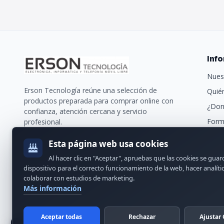
Inf
Nues
Erson Tecnología reúne una selección de
Quié
productos preparada para comprar online con
¿Don
confianza, atención cercana y servicio
Form
profesional.
Trans
Esta página web usa cookies
Nues
Al hacer clic en "Aceptar", apruebas que las cookies se gua
Cont
dispositivo para el correcto funcionamiento de la web, hacer analíti
colaborar con estudios de marketing.
Más información
Aceptar todas
Rechazar
Ajustar 
© 2024 Erson Tecnología. Todos los derechos reservados.