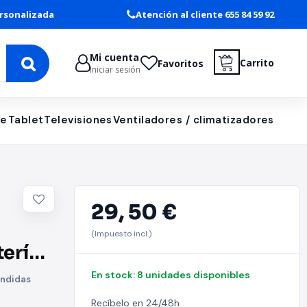
rsonalizada
Atención al cliente 655 84 59 92
Mi cuenta
Carrito
Favoritos
Iniciar sesión
le
Tablet
Televisiones
Ventiladores / climatizadores
29,
50 €
(Impuesto incl.)
ería/
En stock: 8 unidades disponibles
ondidas
Recíbelo en 24/48h