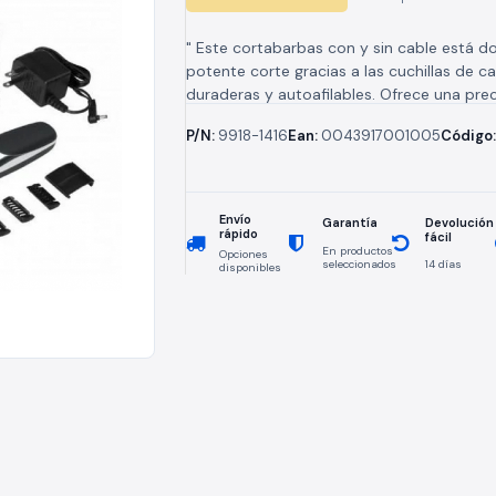
" Este cortabarbas con y sin cable está d
potente corte gracias a las cuchillas de c
duraderas y autoafilables. Ofrece una prec
–...
P/N:
9918-1416
Ean:
0043917001005
Código
Envío
Devolución
Garantía
rápido
fácil
En productos
Opciones
seleccionados
14 días
disponibles