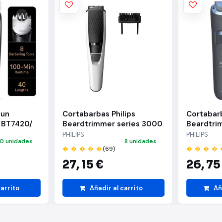
aun
Cortabarbas Philips
Cortabarb
 BT7420/
Beardtrimmer series 3000
Beardtri
Accesorios
BT3206/14/ con Batería/ 4
BT3617/15
PHILIPS
PHILIPS
0 unidades
8 unidades
Accesorios
Accesori
� � � � �
(69)
� � � � 
27,
15 €
26,
75
carrito
Añadir al carrito
Añ