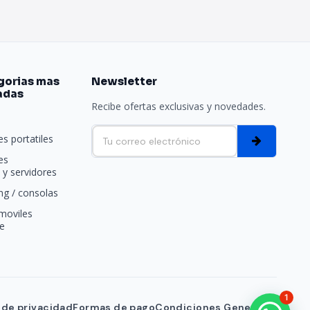
gorias mas
Newsletter
adas
Recibe ofertas exclusivas y novedades.
e
s portatiles
es
y servidores
g / consolas
moviles
e
1
a de privacidad
Formas de pago
Condiciones Generales