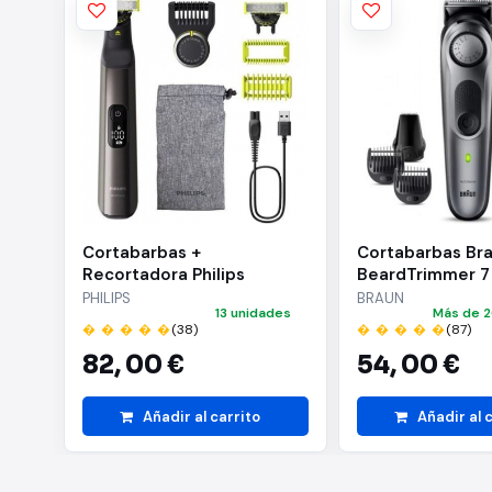
Cortabarbas +
Cortabarbas Br
Recortadora Philips
BeardTrimmer 7
Oneblade Pro 360
con Batería/ 6 
PHILIPS
BRAUN
13 unidades
Más de 2
QP6552/15/ con Batería/ 5
� � � � �
(38)
� � � � �
(87)
Accesorios
82,
00 €
54,
00 €
Añadir al carrito
Añadir al 