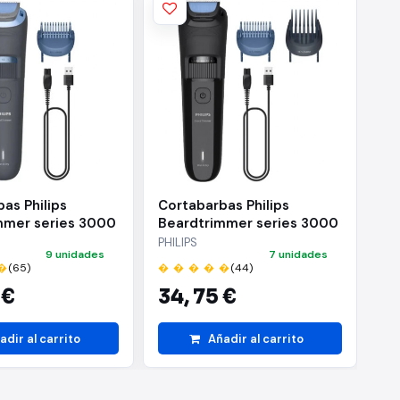
as Philips
Cortabarbas Philips
Co
mmer series 3000
Beardtrimmer series 3000
Gr
/ con Batería/ 2
BT3620/15/ con Batería/ 5
BG
PHILIPS
PHI
9 unidades
7 unidades
os
Accesorios
Ac
�
(65)
� � � � �
(44)
� 
 €
34,
75 €
7
adir al carrito
Añadir al carrito