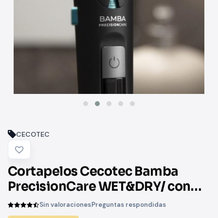
CECOTEC
Cortapelos Cecotec Bamba
PrecisionCare WET&DRY/ con
Batería/ 11 Accesorios
Sin valoraciones
Preguntas respondidas