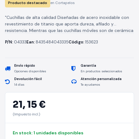
Producto destacado
en Cortapelos
"Cuchillas de alta calidad Diseñadas de acero inoxidable con
revestimiento de titanio que aporta dureza, afilado y
resistencia. Mientras que las cuchillas móviles son de cerámica
de alta...
P/N:
04333
Ean:
8435484043335
Código:
153623
Envío rápido
Garantía
Opciones disponibles
En productos seleccionados
Devolución fácil
Atención personalizada
14 días
Te ayudamos
21,
15 €
(Impuesto incl.)
En stock: 1 unidades disponibles