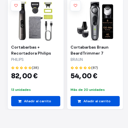
Cortabarbas +
Cortabarbas Braun
Recortadora Philips
BeardTrimmer 7
Oneblade Pro 360
BT7420/ con Batería/ 6
PHILIPS
BRAUN
QP6552/15/ con Batería/
Accesorios
� � � � �
(38)
� � � � �
(87)
5 Accesorios
82,
00 €
54,
00 €
13 unidades
Más de 20 unidades
Añadir al carrito
Añadir al carrito