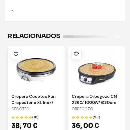
"
RELACIONADOS
Crepera Cecotec Fun
Crepera Orbegozo CM
Crepestone XL Inox/
2360/ 1000W/ Ø30cm
1350W/ Ø38cm
CECOTEC
ORBEGOZO
� � � � �
(111)
� � � � �
(96)
38,
70 €
36,
00 €