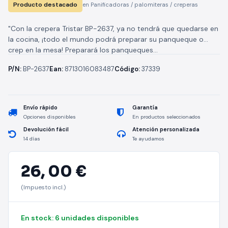
Producto destacado
en Panificadoras / palomiteras / creperas
"Con la crepera Tristar BP-2637, ya no tendrá que quedarse en
la cocina, ¡todo el mundo podrá preparar su panqueque o
crep en la mesa! Preparará los panqueques...
P/N:
BP-2637
Ean:
8713016083487
Código:
37339
Envío rápido
Garantía
Opciones disponibles
En productos seleccionados
Devolución fácil
Atención personalizada
14 días
Te ayudamos
26,
00 €
(Impuesto incl.)
En stock: 6 unidades disponibles