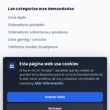
Las categorias mas demandadas
Zona Apple
Ordenadores portatiles
Ordenadores sobremesa y servidores
Zona gaming / consolas
Telefonos moviles Smartphone
Newsletter
Esta página web usa cookies
Recibe ofertas exclusivas y novedades.
Al hacer clic en "Aceptar", apruebas que las cookies se
guarden en tu dispositivo para el correcto funcionamiento de
la web, hacer analíticas de uso y colaborar con estudios de
Más información
marketing.
Aceptar todas
© 2024 Erson Tecnología. Todos los derechos reservados.
Rechazar