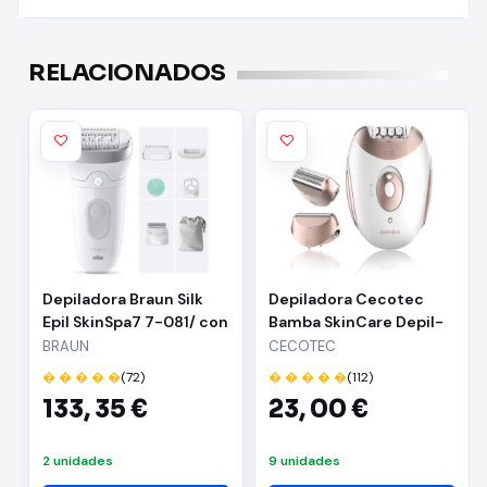
RELACIONADOS
Depiladora Braun Silk
Depiladora Cecotec
Epil SkinSpa7 7-081/ con
Bamba SkinCare Depil-
Batería/ 6 Accesorios
Action/ con Batería
BRAUN
CECOTEC
� � � � �
(72)
� � � � �
(112)
133,
35 €
23,
00 €
2 unidades
9 unidades