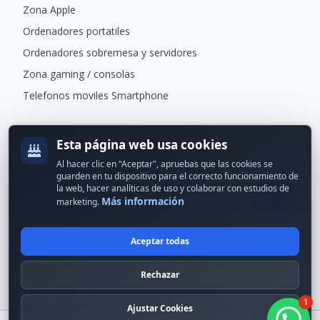
Zona Apple
Ordenadores portatiles
Ordenadores sobremesa y servidores
Zona gaming / consolas
Telefonos moviles Smartphone
Newsletter
Esta página web usa cookies
Recibe ofertas exclusivas y novedades.
Al hacer clic en "Aceptar", apruebas que las cookies se
guarden en tu dispositivo para el correcto funcionamiento de
la web, hacer analíticas de uso y colaborar con estudios de
Más información
marketing.
Aceptar todas
© 2024 Erson Tecnología. Todos los derechos reservados.
Rechazar
Política de cookies
Política de privacidad
1
Formas de pago
Condiciones Generales
Ajustar Cookies