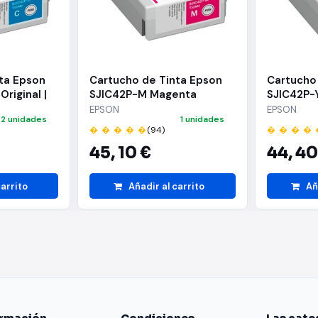
ta Epson
Cartucho de Tinta Epson
Cartucho
riginal |
SJIC42P-M Magenta
SJIC42P-Y
Original | C13T52M340
Original 
EPSON
EPSON
2 unidades
1 unidades
� � � � �
(94)
� � � � 
45,
10 €
44,
40
carrito
Añadir al carrito
Añ