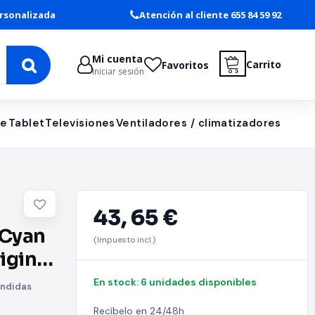
rsonalizada
Atención al cliente 655 84 59 92
Mi cuenta
Carrito
Favoritos
Iniciar sesión
le
Tablet
Televisiones
Ventiladores / climatizadores
43,
65 €
 Cyan
(Impuesto incl.)
iginal
En stock: 6 unidades disponibles
ondidas
Recíbelo en 24/48h