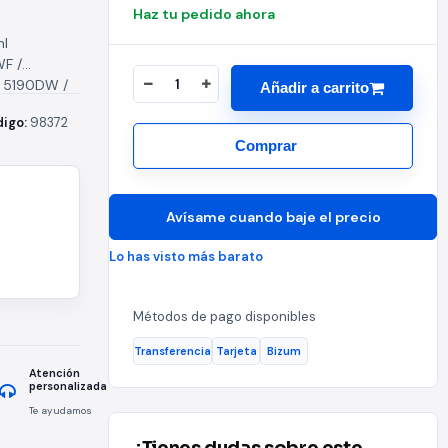
Haz tu pedido ahora
ml
F /
 5190DW /
Añadir a carrito
igo:
98372
Comprar
Avísame cuando baje el precio
Lo has visto más barato
Métodos de pago disponibles
Transferencia
Tarjeta
Bizum
Atención
personalizada
Te ayudamos