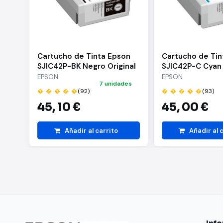
Cartucho de Tinta Epson
Cartucho de Tin
SJIC42P-BK Negro Original
SJIC42P-C Cyan O
| C13T52M140
C13T52M240
EPSON
EPSON
7 unidades
� � � � �
(92)
� � � � �
(93)
45,
10 €
45,
00 €
Añadir al carrito
Añadir al 