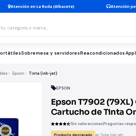
Atención en La Roda (Albacete)
Atención pe
ortátiles
Sobremesa y servidores
Reacondicionados
App
bles
Epson
Tinta (ink-jet)
EPSON
Epson T7902 (79XL)
Cartucho de Tinta Or
- C13T79024010
Sin valoraciones
Preguntas resp
Producto destacado
en Tinta (ink-jet)