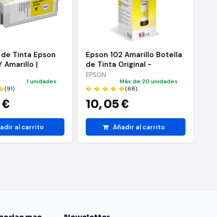
 de Tinta Epson
Epson 102 Amarillo Botella
Ep
 Amarillo |
de Tinta Original -
Tin
| C13T52M440
C13T03R440
C1
EPSON
EP
1 unidades
Más de 20 unidades
�
(91)
� � � � �
(68)
� 
 €
10,
05 €
1
adir al carrito
Añadir al carrito