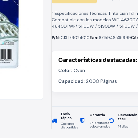
" Especificaciones técnicas Tinta cian 17.1 
Compatible con los modelos WF-4630DW
4640DTWF/ 5110DW / 5190DW / 5110DW /
5620DWF / 5690DWF "
P/N:
C13T79024010
Ean:
8715946535999
Cód
Características destacadas:
Color:
Cyan
Capacidad:
2.000 Páginas
Envío
Devolución
Garantía
rápido
fácil
En productos
Opciones
seleccionados
14 días
disponibles