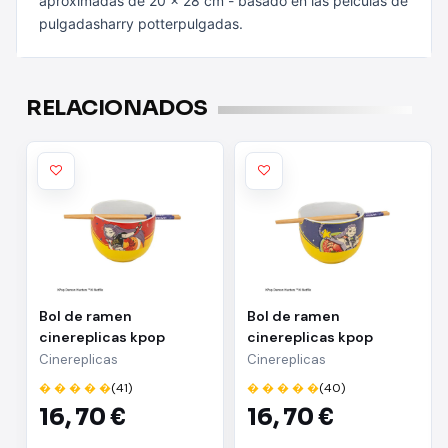
aproximadas de 20 x 28 cm - basado en las pelculas de
pulgadasharry potterpulgadas.
RELACIONADOS
Bol de ramen
Bol de ramen
cinereplicas kpop
cinereplicas kpop
demon hunters mira
demon hunters rumi
Cinereplicas
Cinereplicas
spicy queen
superstar flavor
� � � � �
(41)
� � � � �
(40)
16,
70 €
16,
70 €