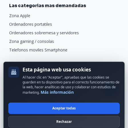
Las categorias mas demandadas
Zona Apple
Ordenadores portatiles
Ordenadores sobremesa y servidores
Zona gaming / consolas
Telefonos moviles Smartphone
Newsletter
Esta página web usa cookies
Recibe ofertas exclusivas y novedades.
Al hacer clic en "Aceptar", apruebas que las cookies se
guarden en tu dispositivo para el correcto funcionamiento de
la web, hacer analíticas de uso y colaborar con estudios de
Más información
marketing.
Aceptar todas
© 2024 Erson Tecnología. Todos los derechos reservados.
Rechazar
Política de cookies
Política de privacidad