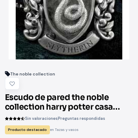
The noble collection
Escudo de pared the noble
collection harry potter casa
slytherin resina 20 x 28 cm
Sin valoraciones
Preguntas respondidas
Producto destacado
en Tazas y vasos