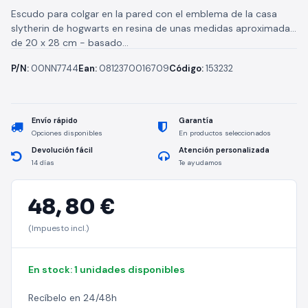
Escudo para colgar en la pared con el emblema de la casa
slytherin de hogwarts en resina de unas medidas aproximadas
de 20 x 28 cm - basado...
P/N:
00NN7744
Ean:
0812370016709
Código:
153232
Envío rápido
Garantía
Opciones disponibles
En productos seleccionados
Devolución fácil
Atención personalizada
14 días
Te ayudamos
48,
80 €
(Impuesto incl.)
En stock: 1 unidades disponibles
Recíbelo en 24/48h