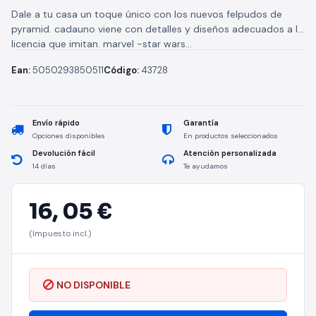
Dale a tu casa un toque único con los nuevos felpudos de
pyramid. cadauno viene con detalles y diseños adecuados a la
licencia que imitan. marvel -star wars...
Ean:
5050293850511
Código:
43728
Envío rápido
Garantía
Opciones disponibles
En productos seleccionados
Devolución fácil
Atención personalizada
14 días
Te ayudamos
16,
05 €
(Impuesto incl.)
NO DISPONIBLE