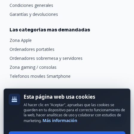
Condiciones generales
Garantías y devoluciones
Las categorias mas demandadas
Zona Apple
Ordenadores portatiles
Ordenadores sobremesa y servidores
Zona gaming / consolas
Telefonos moviles Smartphone
Newsletter
Esta página web usa cookies
Recibe ofertas exclusivas y novedades.
Al hacer clic en "Aceptar", apruebas que las cookies se
guarden en tu dispositivo para el correcto funcionamiento de
la web, hacer analíticas de uso y colaborar con estudios de
Más información
marketing.