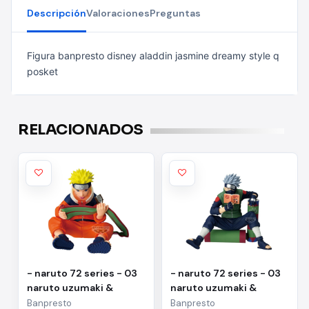
Descripción
Valoraciones
Preguntas
Figura banpresto disney aladdin jasmine dreamy style q
posket
RELACIONADOS
- naruto 72 series - 03
- naruto 72 series - 03
naruto uzumaki &
naruto uzumaki &
kakashi hatake(a:naruto
kakashi
Banpresto
Banpresto